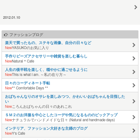
2012.01.10
ファッションブログ
楽天で買ったもの、ステキな画像、自分の日々など
New
YASUKOのお気に入り
手作りビーズアクセサリーや雑貨を楽しむ暮らし
New
Natural＊Cafe
人生の後半戦を楽しく、穏やかに過ごせるように
New
This is what I am. ～私の在り方～
日々のコーディネート手帖
New
** Comfortable Days **
おばちゃんなりのオサレを楽しみつつ、かわいいおばちゃんを目指した
い
New
ころんおばちゃんの日々のあれこれ
ＳＭ２のお洋服を中心としたコーデや気になるもののピックアップ
New
ナチュラルでハンドメイドな日々 (Natural and handmade days)
インテリア、ファッション大好きな主婦のブログ
New
Y's Cafe