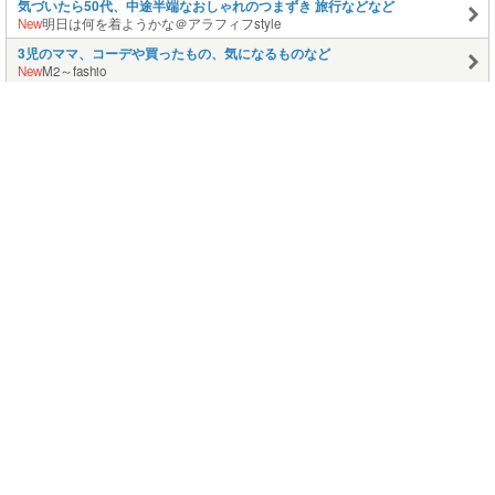
気づいたら50代、中途半端なおしゃれのつまずき 旅行などなど
New
明日は何を着ようかな＠アラフィフstyle
3児のママ、コーデや買ったもの、気になるものなど
New
M2～fashio
このページの上に戻る
メニュー
新規登録
日記を書く
公式X
公式facebook
サービストップ
ブログランキング
記事ランキング
ジャンル一覧