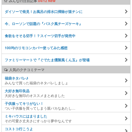
みんなの注目記事
04/12 New
ダイソーで発見！お風呂の排水口掃除が楽チンに
今、ローソンで話題の『バスク風チーズケーキ』
食欲をそそる切手！？スイーツ切手が発売中
100均のリモコンカバー使ってみた感想
ファミリーマートで『ぐでたま燻製風くん玉』が登場
人気のクチコミテーマ
福袋ネタバレ♪
みんなで買った福袋のネタバレしましょ
大好き無印良品
大好きな無印のオススメまとめました
子供服ってキリがない！
つい子供服を買ってしまう親バカなあたし…
ミキハウスにはまりました
その可愛さ丈夫さにすっかり夢中なんです
コストコ行こうよ