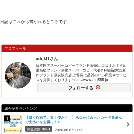
日記はこれから書かれるところです。
プロフィール
adrjkl1さん
日本国内スーパーコピーブランド販売店,口コミおすすめ
最高級ブランド偽物スーパーコピー代引きN級品2022新
作ブランド激安販売店,は弊店は品質のいい商品やサービ
スを提供しております!https://www.zhu555.jp
フォローする
総合記事ランキング
【賢く貯めて、賢く使おう！】あなたに合ったカードを選ん
で支払いをお得に！✨
閲覧総数 16681
2026.08.07 11:00