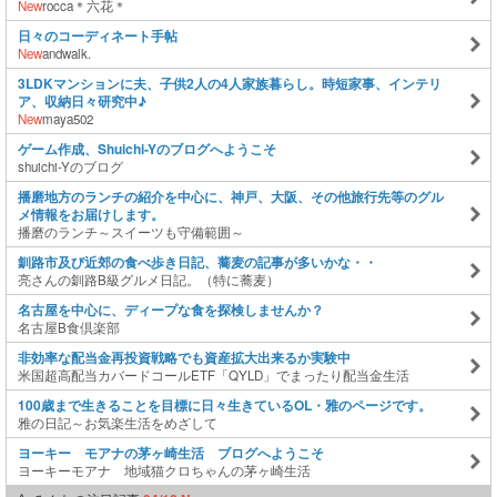
New
rocca＊六花＊
日々のコーディネート手帖
New
andwalk.
3LDKマンションに夫、子供2人の4人家族暮らし。時短家事、インテリ
ア、収納日々研究中♪
New
maya502
ゲーム作成、Shuichi-Yのブログへようこそ
shuichi-Yのブログ
播磨地方のランチの紹介を中心に、神戸、大阪、その他旅行先等のグル
メ情報をお届けします。
播磨のランチ～スイーツも守備範囲～
釧路市及び近郊の食べ歩き日記、蕎麦の記事が多いかな・・
亮さんの釧路B級グルメ日記。（特に蕎麦）
名古屋を中心に、ディープな食を探検しませんか？
名古屋B食倶楽部
非効率な配当金再投資戦略でも資産拡大出来るか実験中
米国超高配当カバードコールETF「QYLD」でまったり配当金生活
100歳まで生きることを目標に日々生きているOL・雅のページです。
雅の日記～お気楽生活をめざして
ヨーキー モアナの茅ヶ崎生活 ブログへようこそ
ヨーキーモアナ 地域猫クロちゃんの茅ヶ崎生活