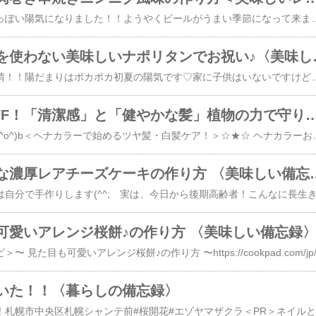
今日の札幌は快晴で夏っぽい陽気になりました！！ようやくビールがうまい季節になって来ました♡今日は、ビールに合う美味しいおつまみを紹介♪ぜひ作ってみてね(^o^)/＜本日のおすすめレシピ＞〜 ミニトマトの豚肉巻き串焼きニンニク風味 〜豚肉の脂とトマトの酸味が合います。何本でも食べられますよ(^o^)/１）豚バラ肉の薄切りは、15cmぐらいの長さで幅のばらつきが少ないのを選びます。竹串は15cmの長さがちょうど良いです。２）スーパーで売ってるミニトマトです。２cmぐらいの大きさがちょうど良いです。洗って、ヘタを取っておきます。３）調味料は塩コショーとニンニク。ニンニクダメな人は無くても大丈夫です。ニンニクはチューブでもOKです。４）豚バラ肉の薄切りは、15cmぐらいの長さで幅のばらつきが少ない方が巻きやすいです。肉が長い場合は切って調整します。５）こんな感じで竹串に一個づつ刺していきます。６）ひと串３個づつ刺しておきます。７）竹串の持ち手の部分は焼けないようにアルミホイルを巻いておきます。８）焼く時、表裏各２回程度霧吹き（日本酒1：水1）します。昔、屋台で焼き鳥を焼いていた友人に教わった技です。９）焼く前に、霧吹き、塩コショーし
こどもの日は油を使わ
今日の札幌は朝から快晴！！陽だまりはポカポカ初夏の陽気です♡家に子供はいないですけどこどもの日はなんとなくウキウキします(笑)今日は私の大好きなナポリタンを作ってお祝いします♪美味しいので是非作ってみてくださいね(^o^)b＜本日のおすすめレシピ＞〜 簡単！油を使わない美味しいナポリタン 〜サラダ油やオリーブオイルを使わないスパゲティー。ナポリタンは日本人のソウルフードですよね。簡単で美味しいですよ♪＜コツ・ポイント＞ケチャップはいつも使ってるもので構いません。今回は、たまたま残っていたスパムを使いましたが、普通のソーセージで構いません。炒める代わりに茹でるだけなので簡単です。私はケチャップ大好きなので多めに入
初回限定30%OFF！「清潔感」と「健やかな髪」植物の力で守りながら染める
妻の美容室の宣伝です(^o^)b＜ヘナカラーで始めるツヤ髪・白髪ケア！＞☆★☆ ヘナカラーお試しキャンペーンのお知らせ ☆★☆■キャンペーン期間限定３０％OFF！！■実施期間／2026年5月1日(金)～5月31日(日) ＜GW休業→5月3日(月)～5日(水)＞■ヘナカラー・お試しセット（ヘナカラー・カット・シャンプー・ブロー込み） → 特別料金 ￥
レモン風味豊かな濃厚レアチーズケー
可愛いアレンジ桜餅♪の作り方 〈美味しい備忘録
いた！！〈暮らしの備忘録〉