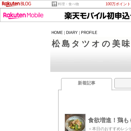
100万ポイン
料理・食べ物
HOME
|
DIARY
|
PROFILE
松島タツオの美
新着記事