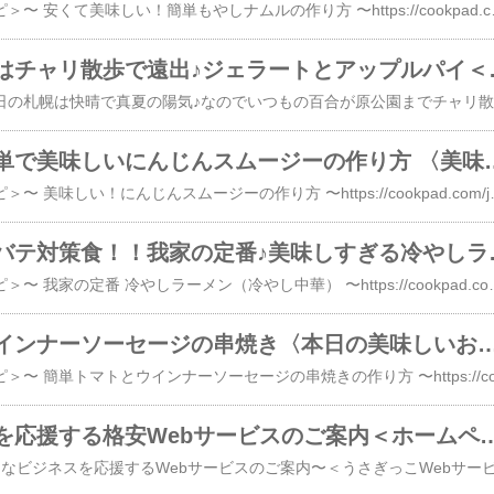
＜本日のおすすめレシピ＞〜 安くて美味しい！簡単もやしナムルの作り方 〜https://cookpad.com/jp/recipes/17572574さっぱりした味がビールのあてに
お天気の良い日はチ
＜暮
夏バテ対策！簡単で美味しいにんじ
＜本日のおすすめレシピ＞〜 美味しい！にんじんスムージーの作り方 〜https://cookpad.com/jp/recipes/20240738夏バテに栄養価の高い人参スムージー！はちみつたっぷりで美味しく飲
食欲増進！！夏バテ対策
＜本日のおすすめレシピ＞〜 我家の定番 冷やしラーメン（冷やし中華） 〜https://cookpad.com/jp/recipes/19910410我家の定番の冷やし中華♪夏だけじゃなく一年中食べてます(^^)/お好みの具材で色々な味を楽しみます！＜コツ・ポイント＞冷やし中華は麺が命！札幌の老舗、草分け存在の西山
ミニトマトとウインナーソーセージの串焼き〈本日の美味しいお
小さなビジネスを応援する格安Webサービスのご案内＜ホームページ制作 初