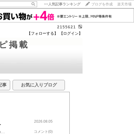
>>
人気記事ランキング
ブログを作成
楽天市場
2155621
【フォローする】
【ログイン】
ピ掲載
記事
お気に入りブログ
2026.08.05
の美味しいレシピ〉
＜本日のおすすめレシピ＞〜 鶏もも肉とキュウリの甘味噌炒めの作り方 〜https://cookpad.com/jp/recipes/21601372鶏肉とキュウリのプリプリ食感が美味しいです。甘い味噌味とニンニク風味も食欲をそそります。お酒のおつまみにどうぞ！＜コツ・ポイント＞キュウリに味が染み込むようにじっくり炒めます。甘味はお好みで調整します。私は甘いのが好きなので多めにします(^^)ニンニクもたっぷり、香りよく炒めます。砂糖は三温糖がなければ上白糖でOKです。＜このレシピの生い立ち＞自家菜園で育ったもぎたてキュウリをたくさんいただいたとき作ります。キュウリってスープなど温かい料理にも合います。【PR】＜女子力をアップするキレイ情報／札幌の美容室編＞ヘナカラー推奨サロン｜美容室 クリエイティブ アスティア☆オーガニックヘアカラー・ヘナお試し30%OFFキャンペーン！ヘナカラー・お試しプラン￥10,000→￥7,000（税込料金 ヘナカラー・カット・シャンプー・ブロー込み）
コメント(0)