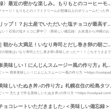
〈美味しい備忘録〉最近の密かな楽しみ。もりもとのコーヒーモ
お買い物ついでに幸せチャージ！もりもとのソフトクリームが想像以上のボリュームだった件〈美味しい備忘録〉近所のイオンのもりもとのコーヒーモカソフト。ボリュームがあって美味しい♪最近のお気に入りです♡#ソフトクリーム#コーヒーゼリー#もりもと#イオン札幌元町#新商品【PR】＜女
一口で沖縄へトリップ！？お土産でいただいた塩チョ
甘じょっぱさが止まらない！石垣の塩チョコに夢中♡〈美味しい備忘録〉お友達から沖縄のお土産を頂きました♪ほんのり塩味とチョコレートの甘さがベストマッチ♪沖縄行きた〜い(^o^)/#沖縄#石垣の塩#チョコレート【PR】＜女子力をアップするキレイ情報／
美味しい備忘録｜朝から大満足！いなり寿司とだし
〈
美容と健康『簡単美味しい！にんじんスムージー風の作り方』札幌在住の松島タツオ＜C
＜本
『天たまで作る美味しい
チョコレートいただきました♪＜美味しい備忘録＞