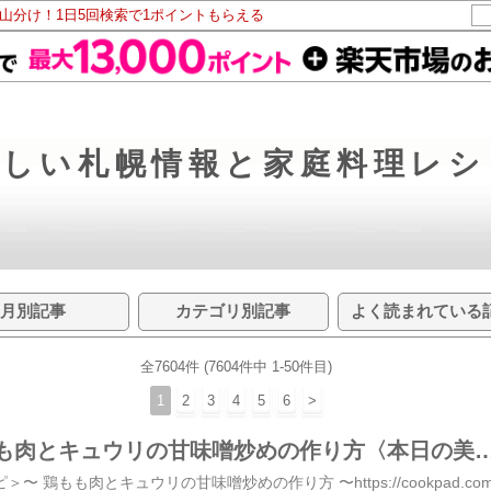
ト山分け！1日5回検索で1ポイントもらえる
味しい札幌情報と家庭料理レシ
月別記事
カテゴリ別記事
よく読まれている
全7604件 (7604件中 1-50件目)
1
2
3
4
5
6
>
食欲増進！鶏もも肉とキュウリの甘味噌炒めの作り方〈本日