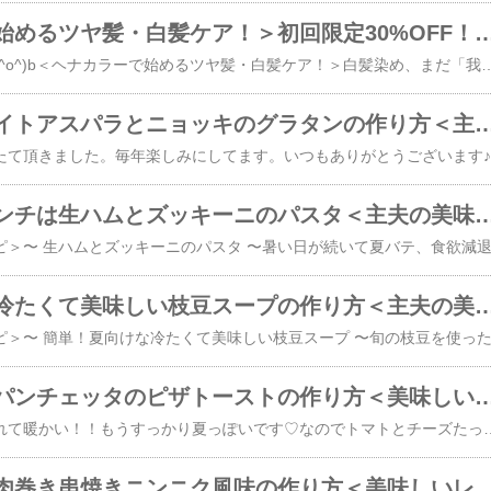
＜ヘナカラーで始めるツヤ髪・白髪ケア！＞初回限定30%OFF！ヘナお
妻の美容室の宣伝です(^o^)b＜ヘナカラーで始めるツヤ髪・白髪ケア！＞白髪染め、まだ「我慢」してませんか？植物の力で守りながら染める、ヘナお試しキャンペーン！初回限定30%OFF！大人女子＆男子に選ばれる理由。ヘナで叶える「清潔感」と「健やかな髪」☆★☆ ヘナカラーお試しキャンペーンのお知らせ ☆★☆■キャンペーン期間限定３０％OFF！！■実施期間／2026年6月1日(月)～6月30日( 火)■ヘナカラー・お試しセット（ヘナカラー・カット・シャンプー・ブロー込み） → 特別料金 ￥10,500→￥7,500 （※税込・カード不可)※上記は通常料金を対象にしております。ロングの方は事前にご確認ください。 男性にもオススメ！ヘナカラーで白髪染め地肌を健康にし育毛・抜け毛予防♪詳しくはホームページでご確認くだ
今が旬！！ホワイトアスパラとニョッキのグラタンの作り方＜主夫の美
今年も
本日のおうちランチは生ハムとズッキーニのパスタ＜主夫の美味し
簡単！夏向けな冷たくて美味しい枝豆スープの作り方＜主夫
簡単！トマトとパンチェッタのピザトーストの作り方＜美味
今日の札幌は朝から晴れて暖かい！！もうすっかり夏っぽいです♡なのでトマトとチーズたっぷりのランチメニュー♪美味しいので是非作ってみてくださいね(^o^)b＜本日のおすすめレシピ＞〜 簡単！トマトとパンチェッタのピザトーストの作り方 〜彩りの綺麗な具材をトッピングした見た目も美味しいオープントーストです♪パンチェッタの塩味と玉ねぎの甘味がグッドです！＜コツ・ポイント＞チーズは焦げ目のつくチーズを使うと美味しそうに焼けます♪玉ねぎは軽く塩もみして水にさらしておくと辛味が抜けます。具材はそのときあるものですが、赤色、緑色、黄色などの具材を使うと彩りが良くなります
ミニトマトの豚肉巻き串焼きニンニク風味の作り方＜美味し