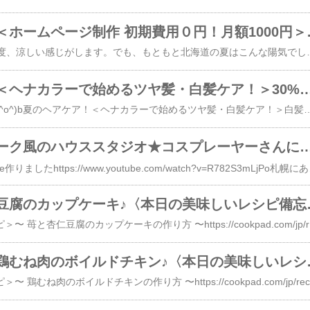
今日から８月！＜ホームページ
今日から８月！気温24度、涼しい感じがします。でも、もともと北海道の夏はこんな陽気でした。熱中症って言葉も知らなかったし、エアコンも必要なかった。今年の８月はどうなるかな？〜小さなビジネスを応援するWebサービスのご案内〜＜うさぎっこWebサービス＞札幌市エリアの小さな事業者向けホームページ制作代行と安価で効果のあるSEO（検索エ
夏のヘアケア！＜ヘナカラーで始めるツヤ髪・白髪ケア！＞30%OFF
妻の美容室の宣伝です(^o^)b夏のヘアケア！＜ヘナカラーで始めるツヤ髪・白髪ケア！＞白髪染め、まだ「我慢」してませんか？植物の力で守りながら染める、ヘナお試しキャンペーン！初回限定30%OFF！大人女子＆男子に選ばれる理由。ヘナで叶える「清潔感」と「健やかな髪」☆★☆ ヘナカラーお試しキャンペーンのお知らせ ☆★☆■キャンペーン期間限定３０％OFF！！■実施期間／2026年8月1日(土)～8月31日( 月)■ヘナカラー・お試しセット（ヘナカラー・カット・シャンプー・ブロー込み） → 特別料金 ￥10,500→￥7,500 （※税込・カード不可)※上記は通常料金を対象にしております。ロングの方は事前にご確認ください。 男性にもオススメ！ヘナカラーで白髪染め地肌を健康にし育毛・抜け毛予防♪詳しくはホームページでご確認
札幌のアンティーク風のハウススタジオ★コスプレーヤーさんに人
スタジオ紹介のYouTube作りましたhttps://www.youtube.com/watch?v=R782S3mLjPo札幌にある、アンティークの
簡単！苺と杏仁豆
＜本日のおすすめレシピ＞〜 苺と杏仁豆腐のカップケーキの作り方
簡単節約美味！鶏