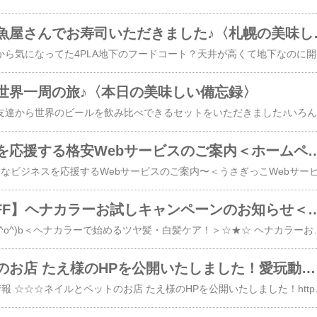
ビルの地下のお魚
〈美味しい備忘録〉前から気になってた4PLA地下のフー
世界一周の旅♪〈本日の美味しい備忘録〉
〈
小さなビジネスを応援する格安Webサービスのご案内＜ホームページ制作 初
【新規様30％OFF】ヘナカラーお試しキャンペー
妻の美容室の宣伝です(^o^)b＜ヘナカラーで始めるツヤ髪・白髪ケア！＞☆★☆ ヘナカラーお試しキャンペーンのお知らせ ☆★☆■キャンペーン期間限定３０％OFF！！■実施期間／2026年4月1日(水)～4月30日(木)■ヘナカラー・お試しセット（ヘナカラー・カット・シャンプー・ブロー込み） → 特別料金 ￥10,500→￥7,500
ネイルとペットのお店 たえ様のHPを公開いたしました！愛玩動物飼養管理士 今井妙子 札幌市
☆☆☆ 新規お客様HP情報 ☆☆☆ネイルとペットのお店 たえ様のHPを公開いたしました！https://tae.usagi.co/〜 店主からのメッセージ 〜動物が好きなのと、