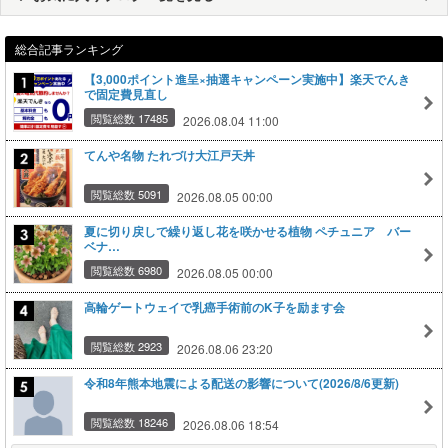
総合記事ランキング
【3,000ポイント進呈×抽選キャンペーン実施中】楽天でんき
で固定費見直し
閲覧総数 17485
2026.08.04 11:00
てんや名物 たれづけ大江戸天丼
閲覧総数 5091
2026.08.05 00:00
夏に切り戻しで繰り返し花を咲かせる植物 ペチュニア バー
ベナ…
閲覧総数 6980
2026.08.05 00:00
高輪ゲートウェイで乳癌手術前のK子を励ます会
閲覧総数 2923
2026.08.06 23:20
令和8年熊本地震による配送の影響について(2026/8/6更新)
閲覧総数 18246
2026.08.06 18:54