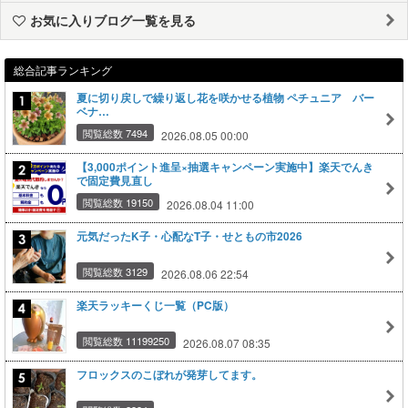
お気に入りブログ一覧を見る
総合記事ランキング
夏に切り戻しで繰り返し花を咲かせる植物 ペチュニア バー
ベナ…
閲覧総数 7494
2026.08.05 00:00
【3,000ポイント進呈×抽選キャンペーン実施中】楽天でんき
で固定費見直し
閲覧総数 19150
2026.08.04 11:00
元気だったK子・心配なT子・せともの市2026
閲覧総数 3129
2026.08.06 22:54
楽天ラッキーくじ一覧（PC版）
閲覧総数 11199250
2026.08.07 08:35
フロックスのこぼれが発芽してます。