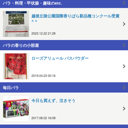
バラ・料理・甲状腺・趣味のetc.
越後丘陵公園国際香りばら新品種コンクール受賞
^ ^
2023.12.22 21:28
バラの香りの小部屋
ローズアリュール バスパウダー
2019.04.23 00:16
毎日バラ
今日も買えず、泣きそう
2017.08.02 16:08