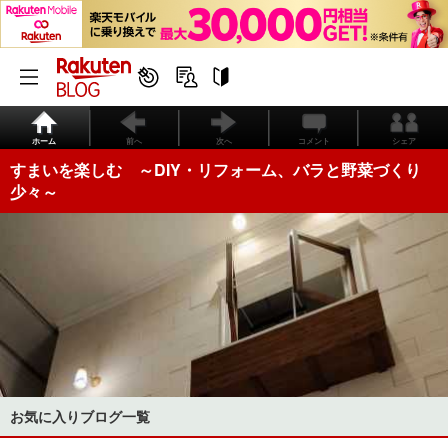
ホーム
前へ
次へ
コメント
シェア
すまいを楽しむ ～DIY・リフォーム、バラと野菜づくり
少々～
お気に入りブログ一覧