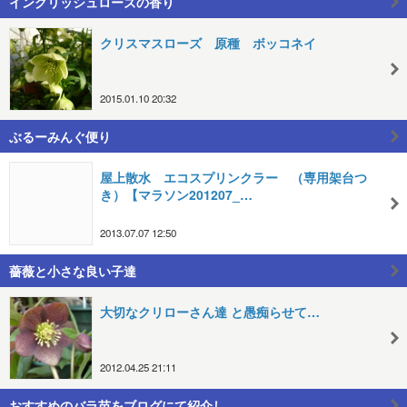
イングリッシュローズの香り
クリスマスローズ 原種 ボッコネイ
2015.01.10 20:32
ぶるーみんぐ便り
屋上散水 エコスプリンクラー （専用架台つ
き）【マラソン201207_…
2013.07.07 12:50
薔薇と小さな良い子達
大切なクリローさん達 と愚痴らせて…
2012.04.25 21:11
おすすめのバラ苗をブログにて紹介し…