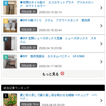
◆玄関のタイル貼り エコカラットプラス ヴァルスロッ
ク ホワイトカラー
閲覧総数 25
2026.03.13 22:14
◆DIY小物づくり コラム フラワースタンド 室内用
閲覧総数 21
2026.02.18 22:44
◆DIY 玄関シューズボックス交換 シューズボックス スキ
スム
閲覧総数 29
2026.04.16 23:56
◆DIY 造作洗面台 カスタムバニティ LF-CS60
閲覧総数 61
2026.04.17 08:50
もっと見る
総合記事ランキング
夏に切り戻しで繰り返し花を咲かせる植物 ペチュニア バー
ベナ…
閲覧総数 7514
2026.08.05 00:00