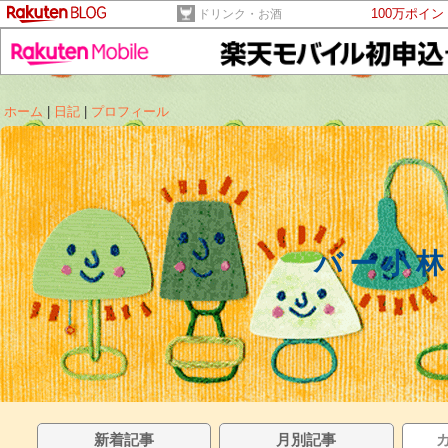
100万ポイ
ドリンク・お酒
ホーム
|
日記
|
プロフィール
バー小
新着記事
月別記事