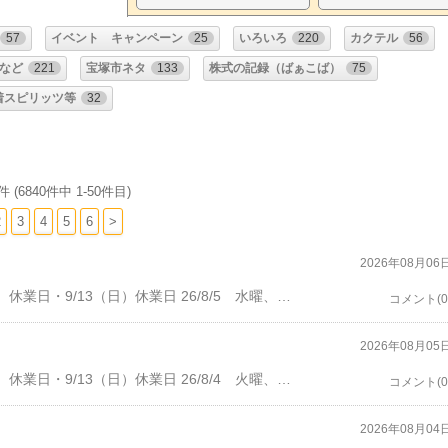
57
イベント キャンペーン
25
いろいろ
220
カクテル
56
など
221
宝塚市ネタ
133
株式の記録（ばぁこば）
75
着スピリッツ等
32
件 (6840件中 1-50件目)
2
3
4
5
6
>
2026年08月06
・8/16（日）休業日・8/23（日）休業日・9/6（日）休業日・9/13（日）休業日 26/8/5 水曜、晴れ。店の電話機が故障したので、解約して使わなくなった、自宅のファックス電話を、店に運ぶ。客数3人。5時過ぎに、Hbnさん、ソルティドッグ、テキーラサンライズ。6時前に、お帰り。電話機の入れ替えをやってみる、なんとかなりそう。8時半前に、Kn夫妻、ジントニック、アーストン。アルボラリスを頂く。9時半前にお帰り。10時に、閉店。 バーコバ・ばぁこば バー小林宝塚市南口１－１６－５Tel: 0797-77-7269・開店16：30 オーダーストップ 22:00 閉店 22:30
コメント(0
2026年08月05
・8/16（日）休業日・8/23（日）休業日・9/6（日）休業日・9/13（日）休業日 26/8/4 火曜、晴れ。1時半に、店に行くと、電話機が故障。客数6人。7時半過ぎに、Yskさん、白ワイン、私も頂く。8時過ぎに、Kmrさん、レッドアイ、No.10。Yskさんも、No.10。その後、Kmrさんは、カルアミルク、オールドパー。Yskさんも。オールドパー。10時前に、お2人ともお帰り。少しして、Ken/Kamさん計3人、しばらくして、もう一人。オールドバー、フォアローゼス、デュワーズ。フォアローゼスを頂く。11時半前に、お帰りで閉店。 バーコバ・ばぁこば バー小林宝塚市南口１－１６－５Tel: 0797-77-7269・開店16：30 オーダーストップ 22:00 閉店 22:30
コメント(0
2026年08月04