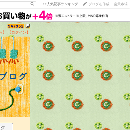
>>
人気記事ランキング
ブログを作成
楽天市場
947952
る】
【ログイン】
ブログ
ログ