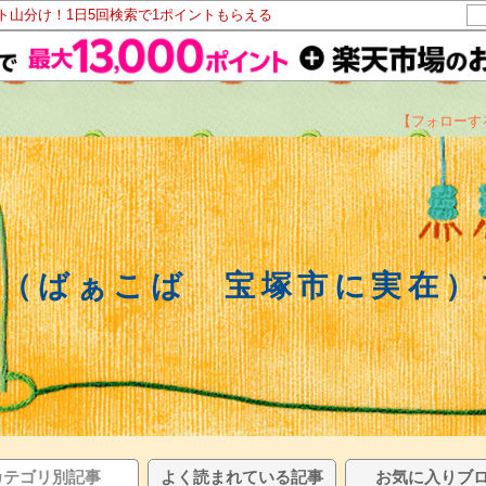
ント山分け！1日5回検索で1ポイントもらえる
【フォローす
林（ばぁこば 宝塚市に実在）
カテゴリ別記事
よく読まれている記事
お気に入りブ