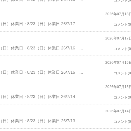
コメント(0
2026年07月18
・7/20（月、祝）休業日・8/2（日）休業日・8/16（日）休業日・8/23（日）休業日 26/7/17 金曜、晴れ。客数1人。6時より、チャンネル桜の、3時間討論番組のライブを見る。9時過ぎの終了まで、誰も来ず。9時半過ぎに、Kmrさん、倉吉。デュワーズを頂く。レッドアイ、カルアミルクをのんで、10時半すぎに、お帰り。そのまま閉店。 バーコバ・ばぁこば バー小林宝塚市南口１－１６－５Tel: 0797-77-7269・開店16：30 オーダーストップ 22:00 閉店 22:30
コメント(0
2026年07月17
・7/20（月、祝）休業日・8/2（日）休業日・8/16（日）休業日・8/23（日）休業日 26/7/16 木曜、晴れ。客数2人。９時前に、Bbaさん母娘、15年ぶりくらいかな。チャイナブルーの注文、ジントニックを頂く。しばらく、近所の店の話など。9時半過ぎに、お帰り。10時に、閉店。 バーコバ・ばぁこば バー小林宝塚市南口１－１６－５Tel: 0797-77-7269・開店16：30 オーダーストップ 22:00 閉店 22:30
コメント(0
2026年07月16
・7/20（月、祝）休業日・8/2（日）休業日・8/16（日）休業日・8/23（日）休業日 26/7/15 水曜、晴れ。客数3人。4時半過ぎに、Teさん、スクリュードライバー、カヴァ。私も頂く。5時過ぎに、Makさん、ビール、白ワイン。6時過ぎに、Teさんがお帰り。7時半前に、Makさんがお帰り。しばらく、ユーチューブ。9時半過ぎに、Okgさん、デュワーズ。10時過ぎに、お帰りで閉店。 バーコバ・ばぁこば バー小林宝塚市南口１－１６－５Tel: 0797-77-7269・開店16：30 オーダーストップ 22:00 閉店 22:30
コメント(0
2026年07月15
・7/20（月、祝）休業日・8/2（日）休業日・8/16（日）休業日・8/23（日）休業日 26/7/14 火曜、晴れ。客数1人。8時過ぎに、Yskさん。ダイキリ、アヴァフェルディ、赤ワイン。ラムリッキー、赤ワインを頂く。9時半前に、もう一軒。10時に、閉店。 バーコバ・ばぁこば バー小林宝塚市南口１－１６－５Tel: 0797-77-7269・開店16：30 オーダーストップ 22:00 閉店 22:30
コメント(0
2026年07月14
・7/20（月、祝）休業日・8/2（日）休業日・8/16（日）休業日・8/23（日）休業日 26/7/13 月曜、晴れ、営業は休み。9時過ぎに、川西池田近くの眼科。自宅に、帰ってきたのは、１時ごろ。買い置きの物で、昼食。カレーを作って、夕食。ユーチューブを見て、11時過ぎに寝る。 バーコバ・ばぁこば バー小林宝塚市南口１－１６－５Tel: 0797-77-7269・開店16：30 オーダーストップ 22:00 閉店 22:30
コメント(0