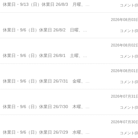
・8/16（日）休業日・8/23（日）休業日・9/6（日）休業日・9/13（日）休業日 26/8/3 月曜、曇り後雨。開店前に、郵便局で両替。ローソン100、オアシスで買い物。3時ごろに、「僕、お菓子屋なんです。」、お菓子の訪問販売。断ると、あっさり帰ったので、押し売りとも言えない。3ケ月前に、自宅にも来たので、調べてみたが、宗教団体、組織とのつながりの噂もあるが、よくわからない。高そうだし、相手にしないほうが、良さそう。客数0。8時ごろより、雷雨。10時に、閉店。雨の中、帰宅。 バーコバ・ばぁこば バー小林宝塚市南口１－１６－５Tel: 0797-77-7269・開店16：30 オーダーストップ 22:00 閉店 22:30
コメント(0
2026年08月03
・8/2（日）休業日・8/16（日）休業日・8/23（日）休業日・9/6（日）休業日 26/8/2 日曜、晴れ、営業は休み。いつもより、遅めの起床。布団干し、洗濯。焼き鳥と焼酎など。午後3時過ぎに、店に行き、ビールサーバーの洗浄。台下冷凍庫の氷を移し、霜取りのため、電源オフ。買い物せずに帰宅。ワインなどを飲みながら、カレー作り。ユーチューブを見ながら、うつらうつら。10時半過ぎに、寝る。 バーコバ・ばぁこば バー小林宝塚市南口１－１６－５Tel: 0797-77-7269・開店16：30 オーダーストップ 22:00 閉店 22:30
コメント(0
2026年08月02
・8/2（日）休業日・8/16（日）休業日・8/23（日）休業日・9/6（日）休業日 26/8/1 土曜、晴れ。客数3人。4時過ぎに、Teさん、10リッキー、カヴァ。私も頂く。5時半に、お帰り。7時に、Mさんさん、ジントニック、私も頂く。その後、白ワイン、響。7時半に、Nmrさん、神戸ハイボール、麹屋。8時半過ぎに、Nmrさんがお帰り。9時半前に、Mさんがお帰り。10時に、閉店。 バーコバ・ばぁこば バー小林宝塚市南口１－１６－５Tel: 0797-77-7269・開店16：30 オーダーストップ 22:00 閉店 22:30
コメント(0
2026年08月01
・8/2（日）休業日・8/16（日）休業日・8/23（日）休業日・9/6（日）休業日 26/7/31 金曜、晴れ。客数0。10時に、閉店。 バーコバ・ばぁこば バー小林宝塚市南口１－１６－５Tel: 0797-77-7269・開店16：30 オーダーストップ 22:00 閉店 22:30
コメント(0
2026年07月31
・8/2（日）休業日・8/16（日）休業日・8/23（日）休業日・9/6（日）休業日 26/7/30 木曜、晴れ。午前中に、自宅にて、宅急便受け取り2件。客数2人。開店後、しばらく誰も来ず。9時前に、お2人がテーブルへ。ビール、ジントニック、マッカラン。10時半に、お帰りで閉店。 バーコバ・ばぁこば バー小林宝塚市南口１－１６－５Tel: 0797-77-7269・開店16：30 オーダーストップ 22:00 閉店 22:30
コメント(0
2026年07月30
・8/2（日）休業日・8/16（日）休業日・8/23（日）休業日・9/6（日）休業日 26/7/29 水曜、晴れ。午前中に、内科。開店前に、にわか雨。客数3人。5時前に、Teさん、スクリュードライバー、カヴァ。私も頂く。5時過ぎに、Hbnさん、ビール、ホワイトレディ。6時過ぎに、Hbnさんがお帰り。しばらくして、Teさんもお帰り。9時半過ぎに、初めてのお独り。ジンバック、デュワーズ。10時過ぎに、お帰りで閉店。 バーコバ・ばぁこば バー小林宝塚市南口１－１６－５Tel: 0797-77-7269・開店16：30 オーダーストップ 22:00 閉店 22:30
コメント(0