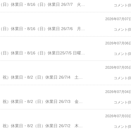
・7/13（月）休業日・7/20（月、祝）休業日・8/2（日）休業日・8/16（日）休業日 26/7/7 火曜、曇り。客数１人。６時すぎに、Yskさん、カヴァ。私も頂く。その後、茜霧島、ファークラス。９時前に、お帰り。10時に、閉店。 バーコバ・ばぁこば バー小林宝塚市南口１－１６－５Tel: 0797-77-7269・開店16：30 オーダーストップ 22:00 閉店 22:30
コメント(0
2026年07月07
・7/13（月）休業日・7/20（月、祝）休業日・8/2（日）休業日・8/16（日）休業日 26/7/6 月曜、時々、小雨。午前中に、強く降ってた雨は、次第に、小降り。開店前に、オアシスで買い物。客数1人。5時過ぎに、Makさん、白ワイン、ビール。6時半過ぎに、お帰り。グラスを片づけて、ユーチューブ。10時に、閉店。霧雨の中を、帰宅。 バーコバ・ばぁこば バー小林宝塚市南口１－１６－５Tel: 0797-77-7269・開店16：30 オーダーストップ 22:00 閉店 22:30
コメント(0
2026年07月06
・7/13（月）休業日・7/20（月、祝）休業日・8/2（日）休業日・8/16（日）休業日25/7/5 日曜、雨、営業は休み。いつもより、遅めの起床。朝食後、正午過ぎに、店に行き、台下冷凍冷蔵庫の霜取りのため、氷などを移動して、電源オフ。電車で、逆瀬川。2時より、「パンネル」にて、クラッシックのミニコンサート。4時に、終了。電車で、宝塚南口。雨は、小降り、ローソン100、オアシスで買い物。店により、霜取りの後処理、電源オン。帰宅後、「パンネル」のパンを食べ、カヴァ、赤ワインを飲み、今週の分のカレー作り。その後、ユーチューブを見る。眠気が襲ってくる、11時に、就寝。バーコバ・ばぁこば バー小林宝塚市南口１－１６－５Tel: 0797-77-7269・開店16：30 オーダーストップ 22:00 閉店 22:30
コメント(0
2026年07月05
・7/5（日）休業日・7/13（月）休業日・7/20（月、祝）休業日・8/2（日）休業日 26/7/4 土曜、雨。雨のため、買い物は、行かず。客数2人。7時過ぎに、Mさん、ジントニック、私も頂く。その後、ジャックダニエル、メーカーズマーク、ブルームーン。9時前に、Okgさん、ビール、ブラクラ、ロッホナガー。10時前に、Mさんが、お帰り。10時に、Okgさんが、お帰りで、閉店。 バーコバ・ばぁこば バー小林宝塚市南口１－１６－５Tel: 0797-77-7269・開店16：30 オーダーストップ 22:00 閉店 22:30
コメント(0
2026年07月04
・7/5（日）休業日・7/13（月）休業日・7/20（月、祝）休業日・8/2（日）休業日 26/7/3 金曜、晴れ。客数1人。開店後、しばらく誰も来ず。９時に、Kmrさん、山崎、白州を飲み比べ。レッドアイを飲んで、10時にお帰り。そのまま、閉店。 バーコバ・ばぁこば バー小林宝塚市南口１－１６－５Tel: 0797-77-7269・開店16：30 オーダーストップ 22:00 閉店 22:30
コメント(0
2026年07月03
・7/5（日）休業日・7/13（月）休業日・7/20（月、祝）休業日・8/2（日）休業日 26/7/2 木曜、晴れ。開店前に、散髪。客数1人。6時過ぎに、Rofさん、ビール、キルホーマン、ラフロイグ。ビール、ディーコンを頂く。8時前に、お帰り。グラスを片づけて、ユーチューブ。10時に閉店。帰宅後、自宅のデスクトップパソコンで、起動するが、不調。とりあえず、古いノートパソコンで。代用。翌朝、デスクトップは、コンセントを差し込みなおすと、とりあえず、復帰。 バーコバ・ばぁこば バー小林宝塚市南口１－１６－５Tel: 0797-77-7269・開店16：30 オーダーストップ 22:00 閉店 22:30
コメント(0