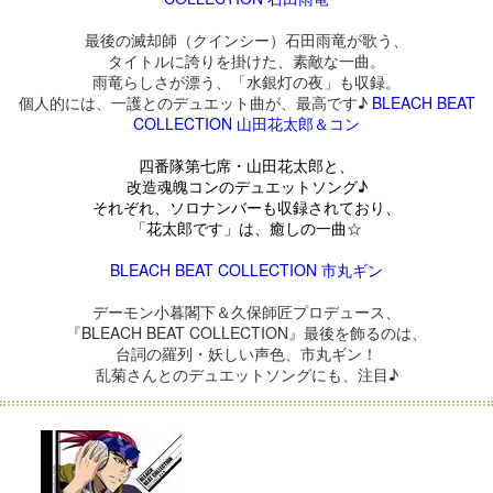
最後の滅却師（クインシー）石田雨竜が歌う、
タイトルに誇りを掛けた、素敵な一曲。
雨竜らしさが漂う、「水銀灯の夜」も収録。
個人的には、一護とのデュエット曲が、最高です♪
BLEACH BEAT
COLLECTION 山田花太郎＆コン
四番隊第七席・山田花太郎と、
改造魂魄コンのデュエットソング♪
それぞれ、ソロナンバーも収録されており、
「花太郎です」は、癒しの一曲☆
BLEACH BEAT COLLECTION 市丸ギン
デーモン小暮閣下＆久保師匠プロデュース、
『BLEACH BEAT COLLECTION』最後を飾るのは、
台詞の羅列・妖しい声色、市丸ギン！
乱菊さんとのデュエットソングにも、注目♪