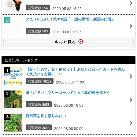
閲覧総数 154
2009.05.02 15:23
アニメBLEACH 第310話「一護の覚悟！激闘の代償」
閲覧総数 503
2011.03.01 15:35
もっと見る
総合記事ランキング
【賢く貯めて、賢く使おう！】あなたに合ったカードを選ん
で支払いをお得に！✨
閲覧総数 16289
2026.08.07 11:00
暑さに強い！マリーゴールドと日々草の種を採ろう！
閲覧総数 8658
2026.08.08 16:58
百日草を長く楽しみたい
閲覧総数 3643
2026.08.08 00:00