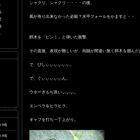
シャクリ、シャクリ・・・・の後、
8
5
風が有り出来なかった必殺？水平フォールをかますと・・
2
9
5
餌木を「ビン！」と弾いた衝撃
その直後、表現が難しいが、烏賊が間違い無く餌木を掴んだ
で、びしぃぃぃぃぃぃ。
で、ぐぃぃぃぃぃん。
ウホーぎもぢ良いぃぃぃ。
エンペラをヒラヒラ。
ギャフを打ち一丁上がり。
 mtj
 mtj