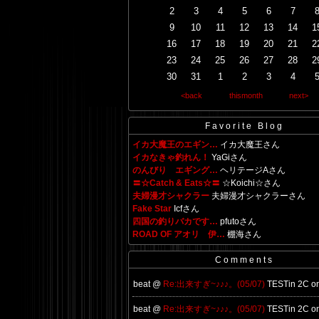
2
3
4
5
6
7
9
10
11
12
13
14
1
16
17
18
19
20
21
2
23
24
25
26
27
28
2
30
31
1
2
3
4
<back
thismonth
next>
Favorite Blog
イカ大魔王のエギン…
イカ大魔王さん
イカなきゃ釣れん！
YaGiさん
のんびり エギング…
ヘリテージAさん
〓☆Catch & Eats☆〓
☆Koichi☆さん
夫婦漫才シャクラー
夫婦漫才シャクラーさん
Fake Star
Icfさん
四国の釣りバカです…
pfutoさん
ROAD OF アオリ 伊…
棚海さん
Comments
beat @
Re:出来すぎ~♪♪♪。(05/07)
TESTin 2C on
beat @
Re:出来すぎ~♪♪♪。(05/07)
TESTin 2C on