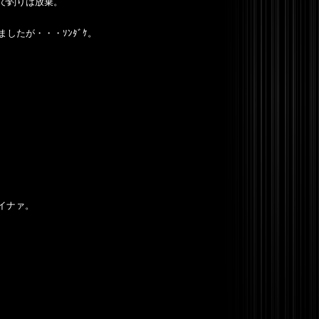
で釣りは放棄。
したが・・・ｿﾝﾀﾞｹ。
シイナァ。