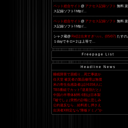
ペット総合サイト
@
アクセス記録ソフト
無料 
ス記録ソフト! http:/…
ペット総合サイト
@
アクセス記録ソフト
無料 
ス記録ソフト! http:/…
シャク蔵@
Re[1]:出来すぎ~♪♪♪。(05/07)
たすの
１dayでキロ×２は上等で…
Freepage List
Headline News
睡眠障害で居眠り…死亡事故か
任天堂 被災者の製品修理は無償
米の寄生虫感染者は計6358人に
TBS番組でカット｢逆差別だと｣
中国の半導体材料 6割は日本製
｢嘘でしょ｣突然の訃報に悲しみ
公約違反なら…給料差し押さえ
出演者X特定なら“降板ドミノ”か