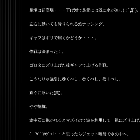
足場は超高場・・・下げ潮で足元には既に水が無し(；ﾟДﾟ)
左右に動いても降りられる処ナッシング。
ギャフはギリで届くかどうか・・・。
作戦は決まった！。
ゴロタにズリ上げた後ギャフで上げる作戦。
こうなりゃ強引に巻くべし、巻くべし、巻くべし。
直ぐに浮いた(笑)。
やや抵抗。
途中石に抱かれるとマズイので波を利用して一気にズリ上げ
( ´∀｀)bｸﾞｯ!・・と思ったらジェット噴射で水の中へ。