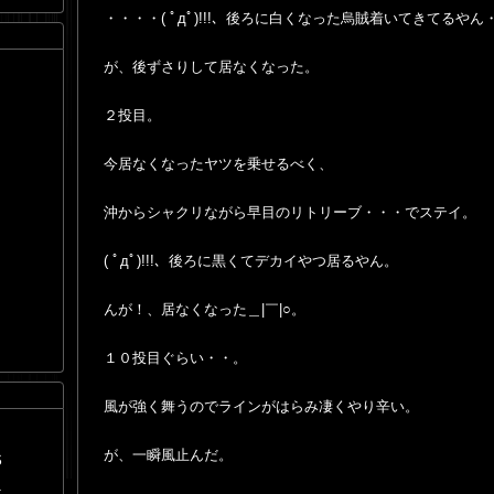
・・・・( ﾟдﾟ)!!!、後ろに白くなった烏賊着いてきてるや
が、後ずさりして居なくなった。
２投目。
今居なくなったヤツを乗せるべく、
沖からシャクリながら早目のリトリーブ・・・でステイ。
( ﾟдﾟ)!!!、後ろに黒くてデカイやつ居るやん。
んが！、居なくなった＿|￣|○。
１０投目ぐらい・・。
風が強く舞うのでラインがはらみ凄くやり辛い。
が、一瞬風止んだ。
S
1