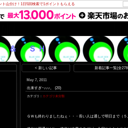
イント山分け！1日5回検索で1ポイントもらえる
 ＆ ＳＨ
< 新しい記事
新着記事一覧(全278
May 7, 2011
出来すぎ~♪♪♪。
(20)
カテゴリ：
カテゴリ未分類
ＧＷも終わりましたねぇ・・・長い人は通しで明日まで（５