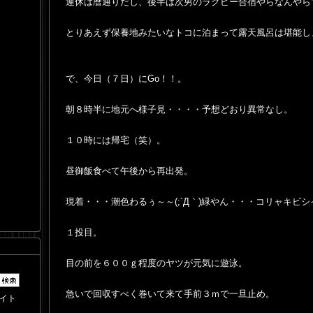
連休は暦通りだし、後半は次男のラグビー合宿やらなんやら
とりあえず保養地みたいなトコに泊まって露天風呂は堪能しま
で、今日（７日）にGo！！。
朝８時半に地元へ様子見・・・・予想どおり異常なし。
１０時には帰宅（笑）。
昼御飯食べて午後から再出発。
現着・・・潮色わるぅ～～(;´Д｀)緑やん・・・コリャキビ
１投目。
目の前を６００ｇ程度のヤツが元気に遊泳。
急いで回収すべく巻いて来て手前３ｍで一旦止め。
イト