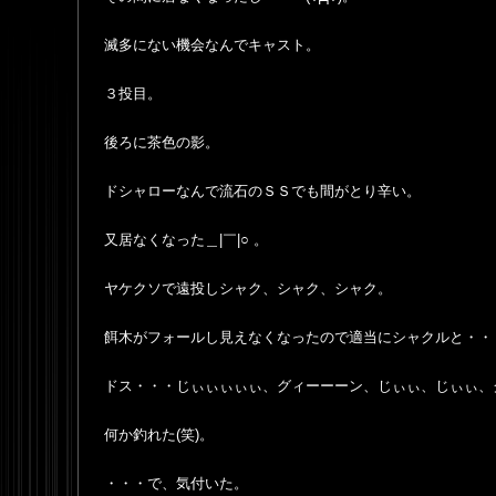
滅多にない機会なんでキャスト。
３投目。
後ろに茶色の影。
ドシャローなんで流石のＳＳでも間がとり辛い。
又居なくなった＿|￣|○ 。
ヤケクソで遠投しシャク、シャク、シャク。
餌木がフォールし見えなくなったので適当にシャクルと・・
ドス・・・じぃぃぃぃぃ、グィーーーン、じぃぃ、じぃぃ、
何か釣れた(笑)。
・・・で、気付いた。