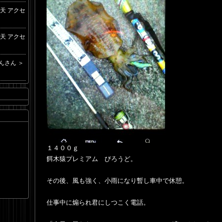
楽天 アクセ
楽天 アクセ
んさん ＞
１４００ｇ
餌木猿プレミアム びろうど。
その後、風も強く、小雨になり暫し車中で休憩。
仕事中に煽られ君にしつこく電話。