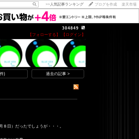
>>
人気記事ランキング
ブログを作成
楽天市場
304849
【フォローする】
【ログイン】
【毎日開催】
15記事にいいね！で1ポイント
10秒滞在
いいね!
--
/
--
件)
過去の記事 >
月８日）だったでしょうが・・・。