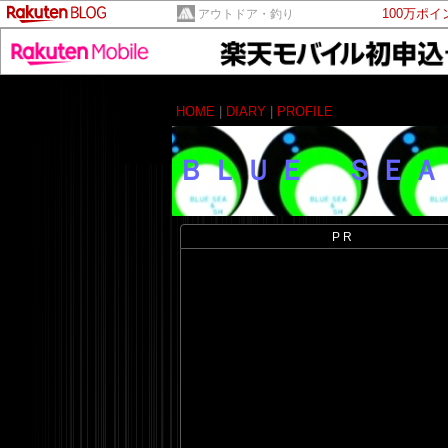
100万ポ
アウトドア・釣り
HOME
|
DIARY
|
PROFILE
ＢＬＵＥ ＳＥＡ
PR