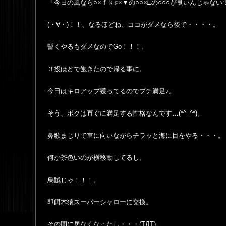
「今日の風なら○×ｆｋ♯×▼の○○×□の○○○が良いんじゃな
(・∀・)！！、なるほどね、ココがダメなら後で・・・・。
暫くやるもダメなのでGo！！！。
３投ほどで飽きたので帰る事に。
今日はキロアップ獲ってるのでプチ満足♪。
そう、ボクは直ぐに満足する性格なんです…(*^_^*)。
鼻歌まじりで車に向いながらチラッと海に目をやる・・・。
何か茶色いのが横移動してるし。
烏賊じゃ！！！。
即餌木猿スーパーシャローに交換。
その間に居なくなったし・・・(TДT)。