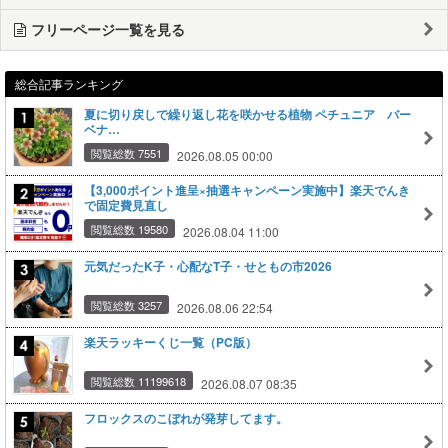
フリーページ一覧を見る
総合記事ランキング
夏に切り戻しで繰り返し花を咲かせる植物 ペチュニア バー
ベナ…
閲覧総数 7551
2026.08.05 00:00
【3,000ポイント進呈×抽選キャンペーン実施中】楽天でんき
で固定費見直し
閲覧総数 19580
2026.08.04 11:00
元気だったK子・心配なT子・せともの市2026
閲覧総数 3257
2026.08.06 22:54
楽天ラッキーくじ一覧（PC版）
閲覧総数 11199618
2026.08.07 08:35
フロックスのこぼれが発芽してます。