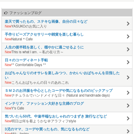
ファッションブログ
楽天で買ったもの、ステキな画像、自分の日々など
New
YASUKOのお気に入り
手作りビーズアクセサリーや雑貨を楽しむ暮らし
New
Natural＊Cafe
人生の後半戦を楽しく、穏やかに過ごせるように
New
This is what I am. ～私の在り方～
日々のコーディネート手帖
New
** Comfortable Days **
おばちゃんなりのオサレを楽しみつつ、かわいいおばちゃんを目指した
い
New
ころんおばちゃんの日々のあれこれ
ＳＭ２のお洋服を中心としたコーデや気になるもののピックアップ
New
ナチュラルでハンドメイドな日々 (Natural and handmade days)
インテリア、ファッション大好きな主婦のブログ
New
Y's Cafe
気づいたら50代、中途半端なおしゃれのつまずき 旅行などなど
New
明日は何を着ようかな＠アラフィフstyle
3児のママ、コーデや買ったもの、気になるものなど
New
M2～fashio