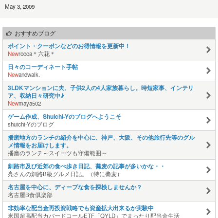
May 3, 2009
おすすめブログ
ポイント・クーポンなどのお得情報を更新中！
New
rocca＊六花＊
日々のコーディネート手帖
New
andwalk.
3LDKマンションに夫、子供2人の4人家族暮らし。時短家事、インテリ
ア、収納日々研究中♪
New
maya502
ゲーム作成、Shuichi-Yのブログへようこそ
shuichi-Yのブログ
播磨地方のランチの紹介を中心に、神戸、大阪、その他旅行先等のグル
メ情報をお届けします。
播磨のランチ～スイーツも守備範囲～
釧路市及び近郊の食べ歩き日記、蕎麦の記事が多いかな・・
亮さんの釧路B級グルメ日記。（特に蕎麦）
名古屋を中心に、ディープな食を探検しませんか？
名古屋B食倶楽部
非効率な配当金再投資戦略でも資産拡大出来るか実験中
米国超高配当カバードコールETF「QYLD」でまったり配当金生活