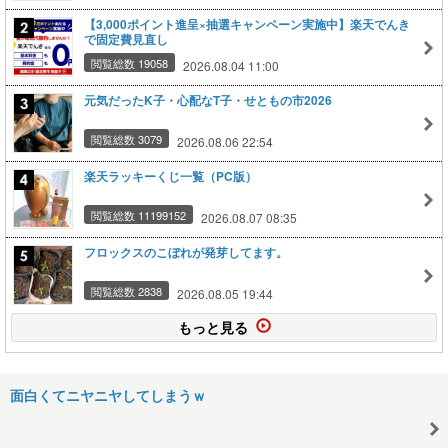
【3,000ポイント進呈×抽選キャンペーン実施中】楽天でんき
で固定費見直し
閲覧総数 19058
2026.08.04 11:00
元気だったK子・心配なT子・せともの市2026
閲覧総数 3079
2026.08.06 22:54
楽天ラッキーくじ一覧（PC版）
閲覧総数 11199152
2026.08.07 08:35
フロックスのこぼれが発芽してます。
閲覧総数 2838
2026.08.05 19:44
もっと見る
面白くてニヤニヤしてしまうｗ