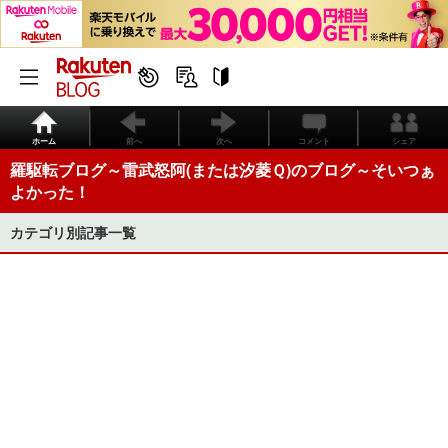
ホーム
前へ
次へ
コメント
シェア
羅駆転ブログ～雷武怒阿(または汐菱Ｑ)のブログ～そいつぁ
よかった！
カテゴリ別記事一覧