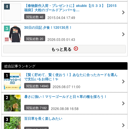
【春物新作入荷・プレゼントに】akubix【j５３３】【2015
福袋】大粒のゴールドアンバーを…
閲覧総数 40
2015.04.04 17:49
30日の日記 夕食！120130月！
閲覧総数 20
2026.03.05 01:43
もっと見る
総合記事ランキング
【賢く貯めて、賢く使おう！】あなたに合ったカードを選ん
で支払いをお得に！✨
閲覧総数 14940
2026.08.07 11:00
暑さに強い！マリーゴールドと日々草の種を採ろう！
閲覧総数 7182
2026.08.08 16:58
百日草を長く楽しみたい