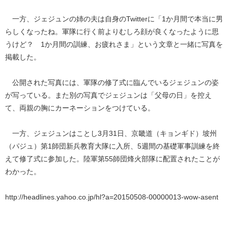
一方、ジェジュンの姉の夫は自身のTwitterに「1か月間で本当に男
らしくなったね。軍隊に行く前よりむしろ顔が良くなったように思
うけど？ 1か月間の訓練、お疲れさま」という文章と一緒に写真を
掲載した。
公開された写真には、軍隊の修了式に臨んでいるジェジュンの姿
が写っている。また別の写真でジェジュンは「父母の日」を控え
て、両親の胸にカーネーションをつけている。
一方、ジェジュンはことし3月31日、京畿道（キョンギド）坡州
（パジュ）第1師団新兵教育大隊に入所、5週間の基礎軍事訓練を終
えて修了式に参加した。陸軍第55師団烽火部隊に配置されたことが
わかった。
http://headlines.yahoo.co.jp/hl?a=20150508-00000013-wow-asent