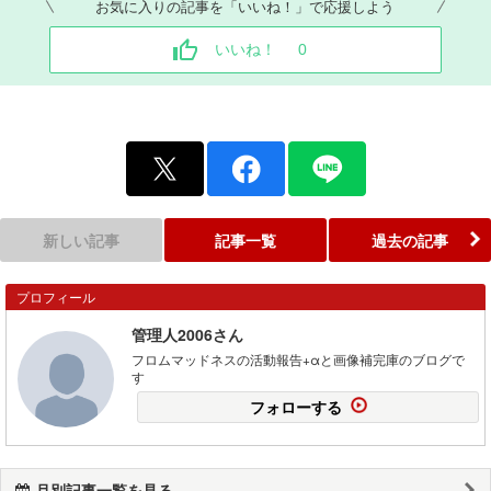
お気に入りの記事を「いいね！」で応援しよう
いいね！
0
新しい記事
記事一覧
過去の記事
プロフィール
管理人2006さん
フロムマッドネスの活動報告+αと画像補完庫のブログで
す
フォローする
月別記事一覧を見る