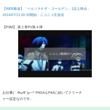
【WEB最速】「ペルソナ4 ザ・ゴールデン」1話上映会 -
2014/07/13 00:30開始 - ニコニコ生放送
【P3M】 第２章PV第４弾
クリックして、ニコニコ動画のページへ
お仕事(｀ΦωΦ´)y─┛P4GAもP4Aに続いてクリーチ
ャー設定なのです。