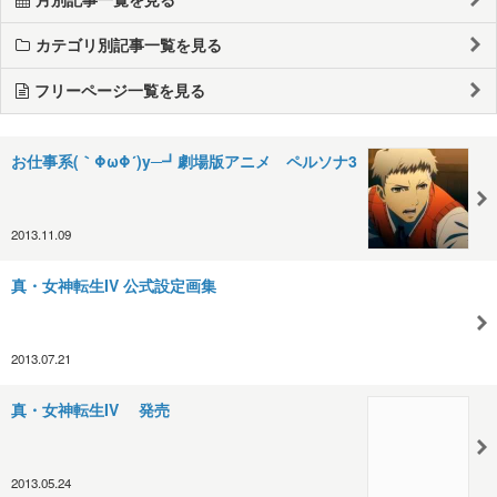
カテゴリ別記事一覧を見る
フリーページ一覧を見る
お仕事系(｀ΦωΦ´)y─┛劇場版アニメ ペルソナ3
2013.11.09
真・女神転生IV 公式設定画集
2013.07.21
真・女神転生IV 発売
2013.05.24