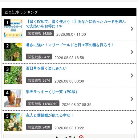
総合記事ランキング
【賢く貯めて、賢く使おう！】あなたに合ったカードを選ん
で支払いをお得に！✨
閲覧総数 16209
2026.08.07 11:00
暑さに強い！マリーゴールドと日々草の種を採ろう！
閲覧総数 8472
2026.08.08 16:58
百日草を長く楽しみたい
閲覧総数 3574
2026.08.08 00:00
楽天ラッキーくじ一覧（PC版）
閲覧総数 11203219
2026.08.07 08:35
友人と価値観が似てる幸せ！
閲覧総数 2420
2026.08.08 10:22