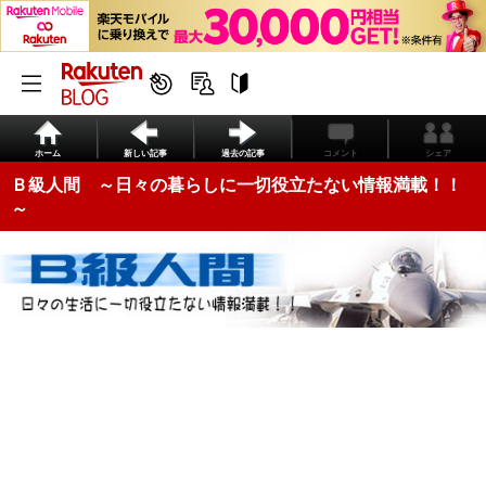
ホーム
新しい記事
過去の記事
コメント
シェア
Ｂ級人間 ～日々の暮らしに一切役立たない情報満載！！
～