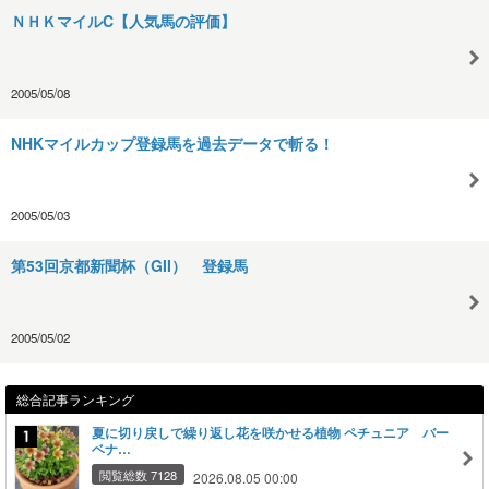
ＮＨＫマイルC【人気馬の評価】
2005/05/08
NHKマイルカップ登録馬を過去データで斬る！
2005/05/03
第53回京都新聞杯（GII） 登録馬
2005/05/02
総合記事ランキング
夏に切り戻しで繰り返し花を咲かせる植物 ペチュニア バー
ベナ…
閲覧総数 7128
2026.08.05 00:00