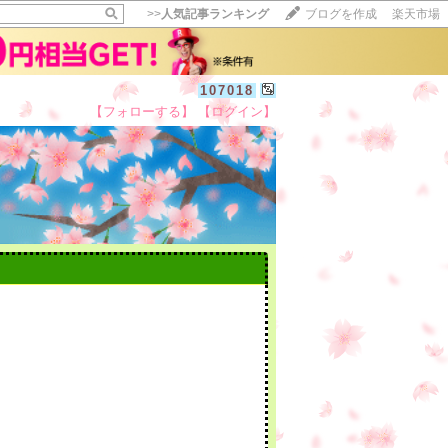
>>
人気記事ランキング
ブログを作成
楽天市場
107018
【フォローする】
【ログイン】
【毎日開催】
15記事にいいね！で1ポイント
10秒滞在
いいね!
--
/
--