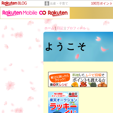
100万ポイン
出産・子育て
ホーム
|
日記
|
プロフィール
ようこそ