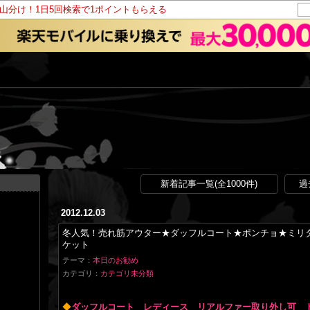
ト山分け！1日5回検索で1ポイントもらえる
新着記事一覧(全1000件)
過
2012.12.03
冬人気！売れ筋アウター★ダッフルコート★ポンチョ★ミリ
ケット
テーマ：
本日のお勧め
カテゴリ：
カテゴリ未分類
◆
ダッフルコート レディース リアルファー取り外し可 