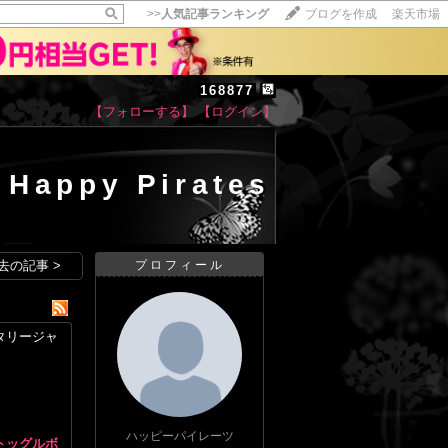
>>
人気記事ランキング
ブログを作成
楽天市場
168877
【フォローする】
【ログイン】
【毎日開催】
15記事にいいね！で1ポイント
10秒滞在
Happy Pirates
いいね!
--
/
--
去の記事 >
プロフィール
タリージャ
ハッピーパイレーツ
トッグルボ