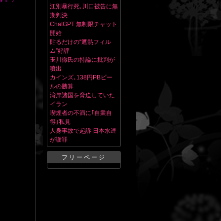
江別暴行死､川口被告に無
期判決
ChatGPT 無制限チャット
開始
貼るだけの“遮熱フィル
ム”好評
玉川徹氏の持論に批判が
噴出
カインズ､138円PBビー
ルの勝算
湾岸諸国を脅迫していた
イラン
喫煙者の不満に｢自業自
得｣私見
人身事故で起訴 日本水連
が謝罪
フリーページ