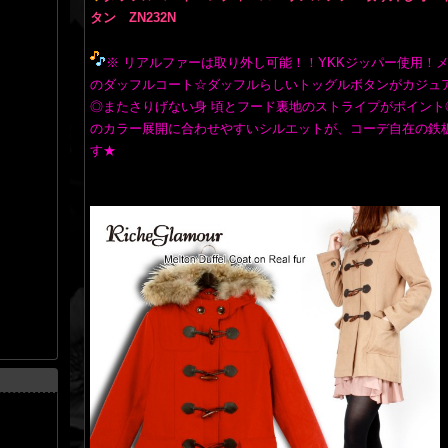
タン ZN232N
※ リアルファーは取り外し可能！！YKKジッパー使用！
のダッフルコート☆ダッフルらしいトッグルボタンがカジュ
◎またさりげない身 頃とフード裏地のストライプがポイント
のカラー展開に合わせやすいシルエットが、コーデ自在の鉄
す★