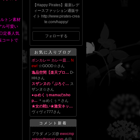
【Happy Pirates】最新レデ
ィースファッション通販サ
イト http://www.pirates-crea
メルトン素材
te.com/happy/
アル可愛い
◎定番人気
フォローする
板コートで
お気に入りブログ
ボンカレー カレー皿…
N
ew!
☆GOOD☆さん
逸品空間【楽天ブロ…
D-
HHさん
スザンヌの「ぶろぐ…
ス
ザンヌ☆さん
●ゅめくぅmamaのsho
p…
＊ゅめくぅ＊さん
★女の戦い★激安ネッ…
ヴィヴィ777さん
コメント新着
プラダ メンズ@
ewvcmp
ppksg@gmail.com
今日