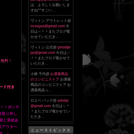
は よろしくお願いしま
すね^^すごい…
ヴィトン アウトレット@
rrcsugxa@gmail.com
今
日は～＾＾またブログ覗
かせていただき…
ヴィトン 公式@
gmodtje
pp@gmail.com
今日は～
＾＾またブログ覗かせて
送料無料！
いただき…
小林 千代@
お洒落商品
のコンビニストア
お洒落
商品のコンビニストア お
フード付き
洒落商品っ…
ロエベ バッグ@
ashdqi
@gmail.com
今日は～＾
ン！！ポンチ
＾またブログ覗かせてい
は取り外し
ただき…
開と実績あ
気アウター
ニューストピックス
す。）