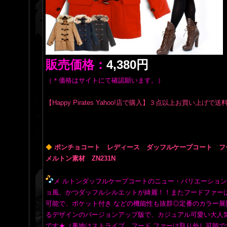
販売価格：
4,380円
（＊価格はサイトにて確認願います。）
【Happy Pirates Yahoo!店で購入】３点以上お買い上げで
◆
ポンチョコート レディース ダッフルケープコート 
メルトン素材 ZN231N
メ ルトンダッフルケープコートのニュー・バリエーショ
ョ風、かつダッフルシルエットが綺麗！！またフードファー
可能で、ポケット付き などの機能性も抜群◎定番のカラー展
るデザインのバージョンアップ版で、カジュアル可愛い大人
です★（裏地はストライプ、フード ファーは取り外し可能で