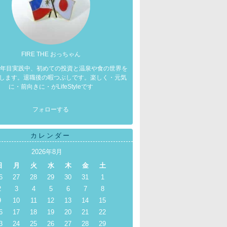
FIRE THE おっちゃん
 ７年目実践中、初めての投資と温泉や食の世界を
します。退職後の暇つぶしです。楽しく・元気
に・前向きに・がLifeStyleです
フォローする
カレンダー
2026年8月
日
月
火
水
木
金
土
6
27
28
29
30
31
1
2
3
4
5
6
7
8
9
10
11
12
13
14
15
6
17
18
19
20
21
22
3
24
25
26
27
28
29