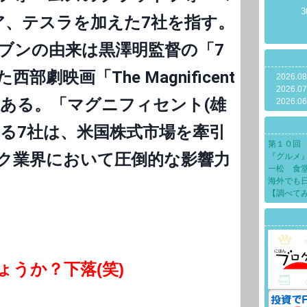
3
ア、テスラを加えた7社を指す。
ブンの由来は黒澤明監督の「7
劇映画「The Magnificent
2026.08
2026.07
」にある。「マグニフィセント(雄
2026.06
する7社は、米国株式市場を牽引
第１０回
ク業界において圧倒的な影響力
『グルメ
一松 食
海外でも
【調べて
うか？下落(笑)​​