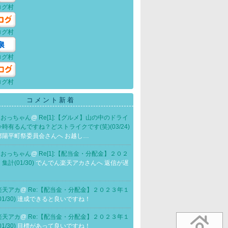
ログ村
ログ村
ログ村
ログ村
コメント新着
HE おっちゃん
@
Re[1]:【グルメ】山の中のドライ
時有るんですね？どストライクです(笑)(03/24)
郷陽平町祭委員会さんへ お越し…
HE おっちゃん
@
Re[1]:【配当金・分配金】２０２
計(01/30)
でんでん楽天アカさんへ 返信が遅
楽天アカ
@
Re:【配当金・分配金】２０２３年１
1/30)
達成できると良いですね！
楽天アカ
@
Re:【配当金・分配金】２０２３年１
1/30)
目標があって良いですね！