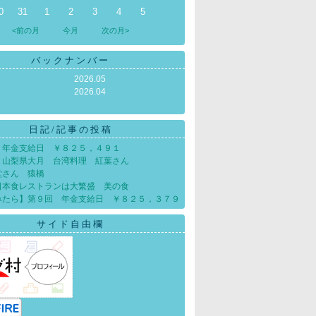
0
31
1
2
3
4
5
<前の月
今月
次の月>
バックナンバー
2026.05
2026.04
日記/記事の投稿
 年金支給日 ￥８２５，４９１
』山梨県大月 台湾料理 紅葉さん
堂さん 猿橋
日本食レストランは大繁盛 美の食
みたら】第９回 年金支給日 ￥８２５，３７９
サイド自由欄