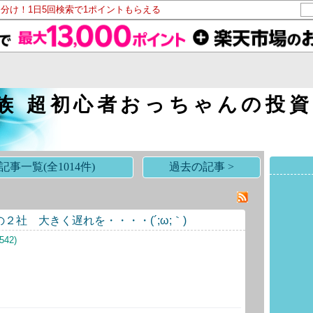
山分け！1日5回検索で1ポイントもらえる
E族 超初心者おっちゃんの投
記事一覧(全1014件)
過去の記事 >
２社 大きく遅れを・・・・(´;ω;｀)
42)