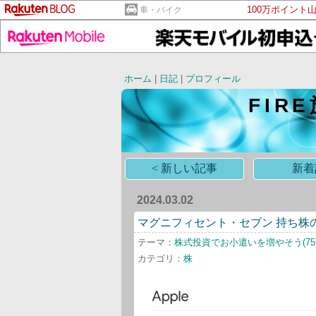
100万ポイント
車・バイク
ホーム
|
日記
|
プロフィール
FIR
< 新しい記事
新着
2024.03.02
マグニフィセント・セブン 持ち株の
テーマ：
株式投資でお小遣いを増やそう(755
カテゴリ：
株