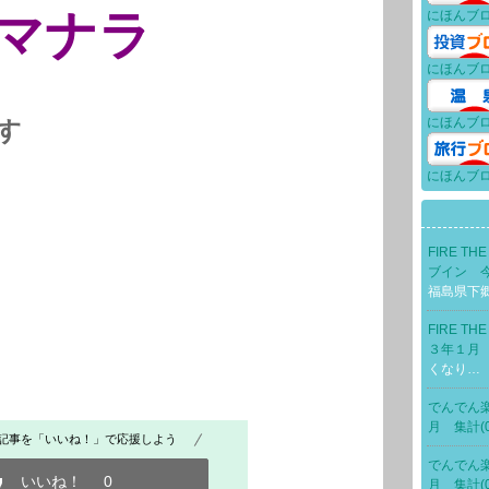
スマナラ
にほんブ
にほんブ
にほんブ
す
にほんブ
FIRE T
ブイン 今
福島県下
FIRE T
３年１月 集
くなり…
でんでん
月 集計(0
記事を「いいね！」で応援しよう
でんでん
いいね！
0
月 集計(0