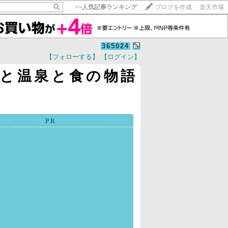
>>
人気記事ランキング
ブログを作成
楽天市場
365024
【フォローする】
【ログイン】
【毎日開催】
資と温泉と食の物語
15記事にいいね！で1ポイント
10秒滞在
いいね!
--
/
--
PR