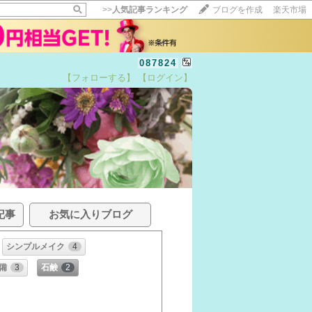
>>
人気記事ランキング
ブログを作成
楽天市場
087824
【フォローする】
【ログイン】
記事
お気に入りブログ
シンプルメイク
4
備
3
石鹸
2