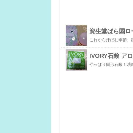
資生堂ばら園ロ
IVORY石鹸 ア