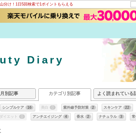
ト山分け！1日5回検索で1ポイントもらえる
ty Diary
月別記事
カテゴリ別記事
よく読まれている
シンプルケア
16
美白
0
紫外線予防対策
2
スキンケア
22
ダイエット
0
アンチエイジング
4
香水
2
ナチュラル
3
常
事