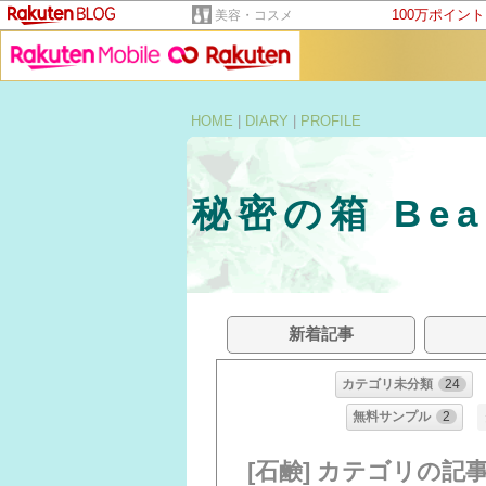
100万ポイン
美容・コスメ
HOME
|
DIARY
|
PROFILE
秘密の箱 Beau
新着記事
カテゴリ未分類
24
無料サンプル
2
[石鹸] カテゴリの記