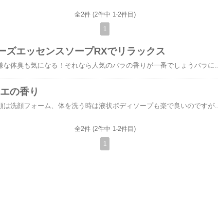
全2件 (2件中 1-2件目)
1
ーズエッセンスソープRXでリラックス
これから汗ばむ季節。嫌な体臭も気になる！それなら人気のバラの香りが一番でしょうバラには嬉しい効能が沢山あり、香りだけでもかなり癒されます。ローズエッセンスソープRXでシャワーが楽しくなる♪まだ、ドラッグストアに資生堂ばら園ローズエッセンスソープRXは今でも売っているのかなあと。しばらく、ばら園シリーズは全く使っていませんでした。何故なら、固形石鹸だけでもお値段が高いからです。しかし、この間、義母から思いも寄らぬプレゼントをしてくれました。(失業中の私にとっては、年金生活の義母から受け取るなんて申し訳がないのですが・・・。)それが大好きな固形石鹸でした。やっぱりいい香りです。でも、すぐに使うのはもったいないくらいです。資生堂 ばら園 ローズエッセンスソープ RX 100gローズエッセンスソープRXの成分箱の裏に記載されているのは、咲きたてのばらから贅沢エッセンスです。ティーローズ・リビングローズ(香り成分)＋ローズヒップエキス(うるおい成分・ノバラエキス)ローズエッセンスソープはボディだけではなく、顔も大丈夫！以前、これで洗顔したことがありました
ロエの香り
やっぱり固形石鹸！洗顔は洗顔フォーム、体を洗う時は液状ボディソープも楽で良いのですが、泡立てることを厳かになってしまいそうです。また、液状ソープだと何だかヌルヌルして洗いあがった実感がありません。その点、固形石鹸ならさっぱり汚れが落ちるし、コスパも良いのも魅力ですただ、髪を洗う場合、シャンプーの代わりとして固形石鹸で洗うのは個人的にはどうか？と思います。私も試しに石鹸で髪を洗ってみたのですが、ゴワゴワしてダメでした。しかし、石鹸によっては大丈夫かなぁと思うものはありました。それは”アイボリー石鹸”です。この石鹸なら全身OKでした。 アイボリー アロエの香り 皮膚科からの推奨もあり、口コミも好評であるアイボリーは固形石鹸の他に、洗濯洗剤、食器洗い洗剤などもあり、すべてが肌にやさしいものです。私は、上記の写真の通り、アロエの香りの方を愛用しています。もちろん普通の青いパッケージのジンジャーのような香りも使うこともあります。
全2件 (2件中 1-2件目)
1