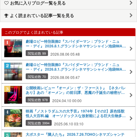
お気に入りブログ一覧を見る
よく読まれている記事一覧を見る
このブログでよく読まれている記事
劇場ロビー特別装飾2『スパイダーマン：ブランド・ニュ
ー・デイ』 2026.8.1.グランドシネマサンシャイン池袋IMAX
レーザーGT #スパイダーマン #ブランドニューデイ
閲覧総数 99
2026.08.06 05:48
劇場ロビー特別装飾3『スパイダーマン：ブランド・ニュ
ー・デイ』 2026.8.1.グランドシネマサンシャイン池袋IMAX
レーザーGT #スパイダーマン #ブランドニューデイ
閲覧総数 70
2026.08.06 05:47
公開映画レビュー『オーメン：ザ・ファースト』​ 【ネタバレ
あり】あの「オーメン」の前日譚、悪魔の子誕生の秘密が明
かされる 2024.4.7.グランドシネマサンシャイン池袋
閲覧総数 978
2024.04.10 00:00
映画『ノストラダムスの大予言』1974年【その2】原色怪獣
怪人大百科.編 オーソドックスな放射能による巨大生物多数
出現,極め付きは…意外なところで東宝特撮の原点に。
閲覧総数 3994
2025.06.10 03:10
大ポスター『隣人たち』 2026.7.26.TOHOシネマズシャンテ