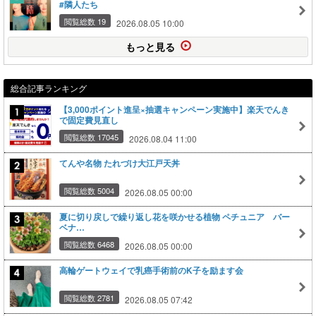
#隣人たち
閲覧総数 19
2026.08.05 10:00
もっと見る
総合記事ランキング
【3,000ポイント進呈×抽選キャンペーン実施中】楽天でんき
で固定費見直し
閲覧総数 17045
2026.08.04 11:00
てんや名物 たれづけ大江戸天丼
閲覧総数 5004
2026.08.05 00:00
夏に切り戻しで繰り返し花を咲かせる植物 ペチュニア バー
ベナ…
閲覧総数 6468
2026.08.05 00:00
高輪ゲートウェイで乳癌手術前のK子を励ます会
閲覧総数 2781
2026.08.05 07:42