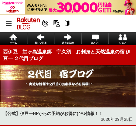
ホーム
新しい記事
過去の記事
コメント
シェア
西伊豆 堂ヶ島温泉郷 宇久須 お刺身と天然温泉の宿 伊
豆一 ２代目ブログ
【公式】伊豆一HPからの予約がお得に(^^♪情報！！
2020年09月28日