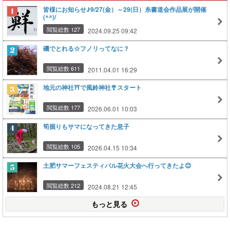
皆様にお知らせ♪9/27(金）～29(日）糸書道会作品展が開催
(^^)/
閲覧総数 127
2024.09.25 09:42
磯でとれる☆フノリってなに？
閲覧総数 611
2011.04.01 16:29
地元の神社⛩️で風鈴神社🎐スタート
閲覧総数 177
2026.06.01 10:03
筍掘りもサマになってきた息子
閲覧総数 105
2026.04.15 10:34
土肥サマーフェスティバル花火大会へ行ってきたよ😊
閲覧総数 212
2024.08.21 12:45
もっと見る