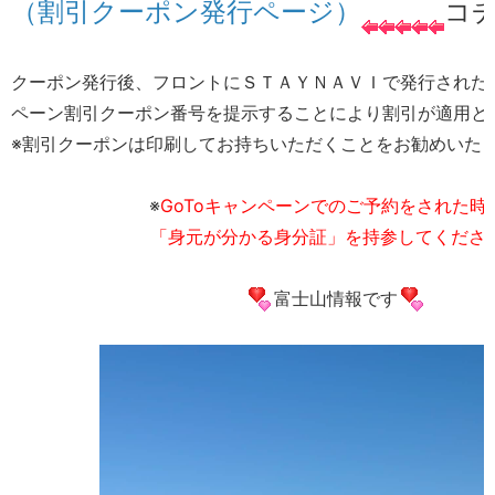
（割引クーポン発行ページ）
コ
クーポン発行後、フロントにＳＴＡＹＮＡＶＩで発行されたG
ペーン割引クーポン番号を提示することにより割引が適用と
※割引クーポンは印刷してお持ちいただくことをお勧めいた
※
GoToキャンペーンでのご予約をされた時
「身元が分かる身分証」を持参してくださ
富士山情報です