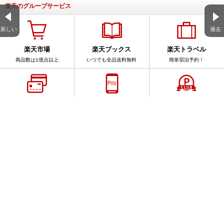
楽天のグループサービス
新しい
過去
楽天市場
楽天ブックス
楽天トラベル
商品数は1億点以上
いつでも全品送料無料
簡単宿泊予約！
楽天カード
楽天ペイ
楽天PointClub
スマホでカンタン申込
スマホをお財布に
手軽にポイントを確認
サービス一覧
アプリ一覧
楽天ブログ全体を検索
このブログ内を検索