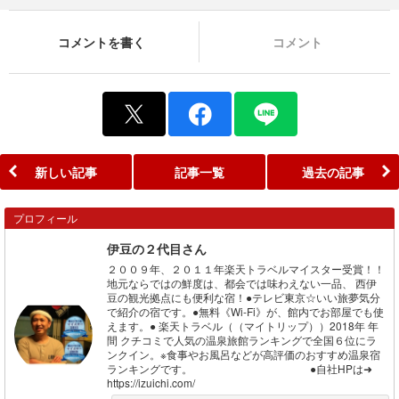
コメントを書く
コメント
新しい記事
記事一覧
過去の記事
プロフィール
伊豆の２代目さん
２００９年、２０１１年楽天トラベルマイスター受賞！！
地元ならではの鮮度は、都会では味わえない一品、 西伊
豆の観光拠点にも便利な宿！●テレビ東京☆いい旅夢気分
で紹介の宿です。●無料《Wi-Fi》が、館内でお部屋でも使
えます。● 楽天トラベル（（マイトリップ））2018年 年
間 クチコミで人気の温泉旅館ランキングで全国６位にラ
ンクイン。※食事やお風呂などが高評価のおすすめ温泉宿
ランキングです。 ●自社HPは➜
https://izuichi.com/