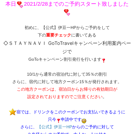
本日
2021/2/28までのご予約スタート致しました
初めに、【公式】伊豆一HPからご予約をして
下の
重要チェック
に書いてある
◇ＳＴＡＹＮＡＶＩ GoToTravelキャンペーン利用案内ペー
ジで
GoToキャンペーン割引発行を行います
10/1から通常の宿泊代に対して35％の割引
さらに、宿代に対して地方クーポン15％が発行されます。
この地方クーポンは、宿泊日からお帰りの有効期日が
設定されておりますのでご注意ください
。
宿では、ドリンクをこのクーポンでお支払いできるように
只今
申請中です
さらに、​
【公式】伊豆一HP
​からのご予約に対して