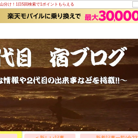
ト山分け！1日5回検索で1ポイントもらえる
< 新しい記事
新着記事一覧(全23