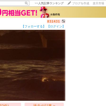
>>
人気記事ランキング
ブログを作成
楽天市場
831431
【フォローする】
【ログイン】
【毎日開催】
15記事にいいね！で1ポイント
10秒滞在
いいね!
--
/
--
32件)
過去の記事 >