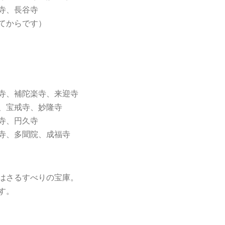
寺、長谷寺
てからです）
寺、補陀楽寺
、来迎寺
、宝戒寺、妙隆寺
寺、円久寺
寺、多聞院、
成福寺
はさるすべりの宝庫。
す。