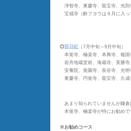
浄智寺、東慶寺、龍宝寺、光則
宝戒寺（酔フヨウは９月に入っ
◎
百日紅
（7月中旬～9月中旬）
本覚寺、極楽寺、本興寺、報国
岩舟地蔵堂前、海蔵寺、英勝寺
安養院、覚園寺、長谷寺、光明
東慶寺、円覚寺、龍宝寺、久成
あまり知られていませんが鎌倉
本覚寺、極楽寺が特にお勧めで
※お勧めコース