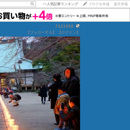
>>
人気記事ランキング
ブログを作成
楽天市場
7121050
【フォローする】
【ログイン】
【毎日開催】
15記事にいいね！で1ポイント
10秒滞在
いいね!
--
/
--