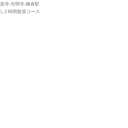
陀楽寺-光明寺-鎌倉駅
ら２時間散策コース