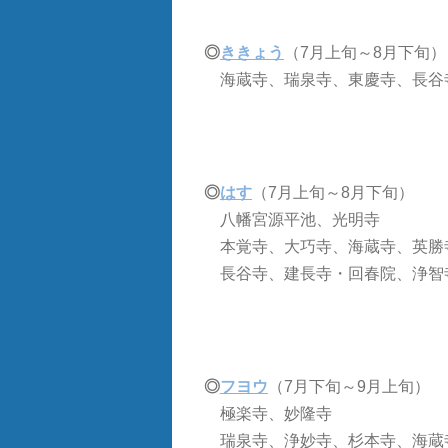
◎
ききょう
（7月上旬～8月下旬）
海蔵寺、瑞泉寺、東慶寺、長谷
◎
はす
（7月上旬～8月下旬）
八幡宮源平池、光明寺
本覚寺、大巧寺、海蔵寺、英勝
長谷寺、建長寺・回春院、浄智
◎
フヨウ
（7月下旬～9月上旬）
極楽寺、妙隆寺
瑞泉寺、浄妙寺、杉本寺、海蔵