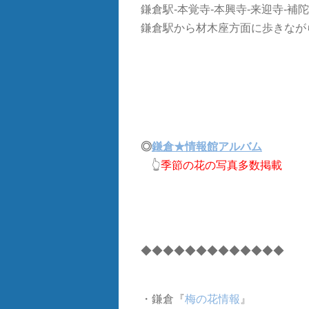
鎌倉駅-本覚寺-本興寺-来迎寺-補
鎌倉駅から材木座方面に歩きなが
◎
鎌倉★情報館アルバム
👆
季節の花の写真多数掲載
◆◆◆◆◆◆◆◆◆◆◆◆◆
・鎌倉『
梅の花情報
』