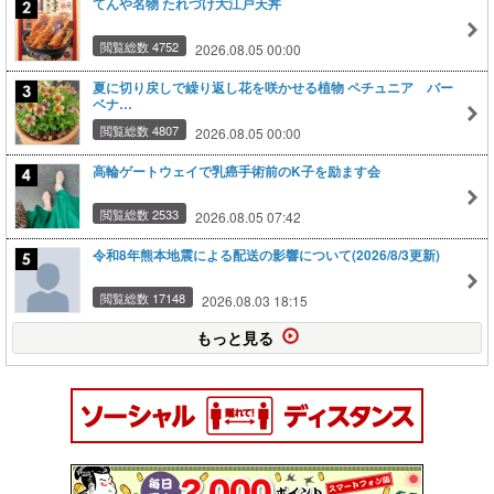
てんや名物 たれづけ大江戸天丼
閲覧総数 4752
2026.08.05 00:00
夏に切り戻しで繰り返し花を咲かせる植物 ペチュニア バー
ベナ…
閲覧総数 4807
2026.08.05 00:00
高輪ゲートウェイで乳癌手術前のK子を励ます会
閲覧総数 2533
2026.08.05 07:42
令和8年熊本地震による配送の影響について(2026/8/3更新)
閲覧総数 17148
2026.08.03 18:15
もっと見る