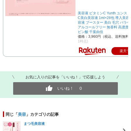
美容液 ビタミンC Yunth ユンス
C美白美容液 1ml×28包 導入美容
容液 ブースター 美白 毛穴 パラ
アルコールフリー 無香料 高濃度
ビン酸 千葉由佳
価格：3,960円（税込、送料無料)
1時点)
楽天で
お気に入りの記事を「いいね！」で応援しよう
いいね！
0
同じ「
美容
」カテゴリの記事
まつ毛美容液