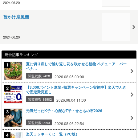
2024.06.20
首かけ扇風機
2024.06.20
総合記事ランキング
夏に切り戻しで繰り返し花を咲かせる植物 ペチュニア バー
ベナ…
閲覧総数 7428
2026.08.05 00:00
【3,000ポイント進呈×抽選キャンペーン実施中】楽天でんき
で固定費見直し
閲覧総数 18902
2026.08.04 11:00
元気だったK子・心配なT子・せともの市2026
閲覧総数 2993
2026.08.06 22:54
楽天ラッキーくじ一覧（PC版）