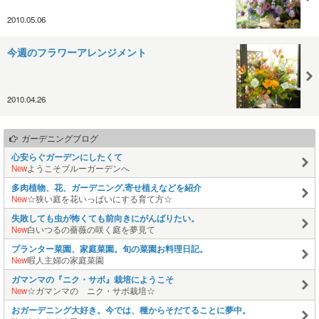
2010.05.06
今週のフラワーアレンジメント
2010.04.26
ガーデニングブログ
心安らぐガーデンにしたくて
New
ようこそブルーガーデンへ
多肉植物、花、ガーデニング,寄せ植えなどを紹介
New
☆狭い庭を花いっぱいにする育て方☆
失敗しても虫が怖くても前向きにがんばりたい。
New
白いつるの薔薇の咲く庭を夢見て
プランター菜園、家庭菜園。旬の菜園お料理日記。
New
暇人主婦の家庭菜園
ガマンマの『ニク・サボ』栽培にようこそ
New
☆ガマンマの ニク・サボ栽培☆
おガーデニング大好き。今では、種からそだてることに夢中。