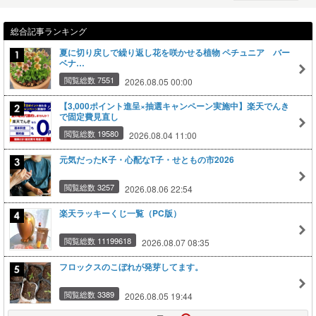
総合記事ランキング
夏に切り戻しで繰り返し花を咲かせる植物 ペチュニア バー
ベナ…
閲覧総数 7551
2026.08.05 00:00
【3,000ポイント進呈×抽選キャンペーン実施中】楽天でんき
で固定費見直し
閲覧総数 19580
2026.08.04 11:00
元気だったK子・心配なT子・せともの市2026
閲覧総数 3257
2026.08.06 22:54
楽天ラッキーくじ一覧（PC版）
閲覧総数 11199618
2026.08.07 08:35
フロックスのこぼれが発芽してます。
閲覧総数 3389
2026.08.05 19:44