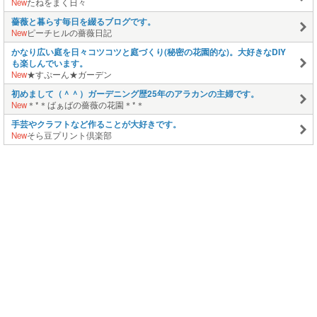
New
たねをまく日々
薔薇と暮らす毎日を綴るブログです。
New
ピーチヒルの薔薇日記
かなり広い庭を日々コツコツと庭づくり(秘密の花園的な)。大好きなDIY
も楽しんでいます。
New
★すぷーん★ガーデン
初めまして（＾＾）ガーデニング歴25年のアラカンの主婦です。
New
＊*＊ばぁばの薔薇の花園＊*＊
手芸やクラフトなど作ることが大好きです。
New
そら豆プリント倶楽部
このページの上に戻る
メニュー
新規登録
日記を書く
公式X
公式facebook