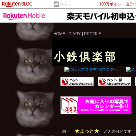
100万ポイント山分
ペット
HOME
|
DIARY
|
PROFILE
小鉄倶楽部
★まっと★
弟＝
どんのＨＰです