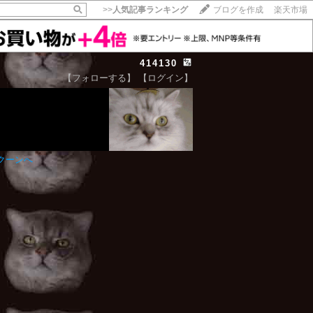
>>
人気記事ランキング
ブログを作成
楽天市場
414130
【フォローする】
【ログイン】
【毎日開催】
15記事にいいね！で1ポイント
10秒滞在
いいね!
--
/
--