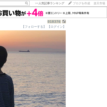
>>
人気記事ランキング
ブログを作成
楽天市場
018376
【フォローする】
【ログイン】
【毎日開催】
15記事にいいね！で1ポイント
10秒滞在
いいね!
--
/
--