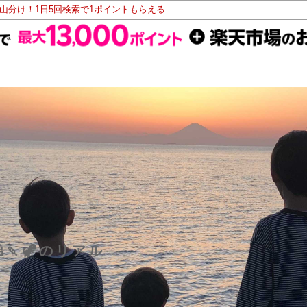
ト山分け！1日5回検索で1ポイントもらえる
🍡🦖のリアル