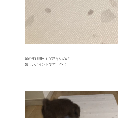
扉の開け閉めも問題ないのが
嬉しいポイントです( ˊ̱˂˃ˋ̱ )