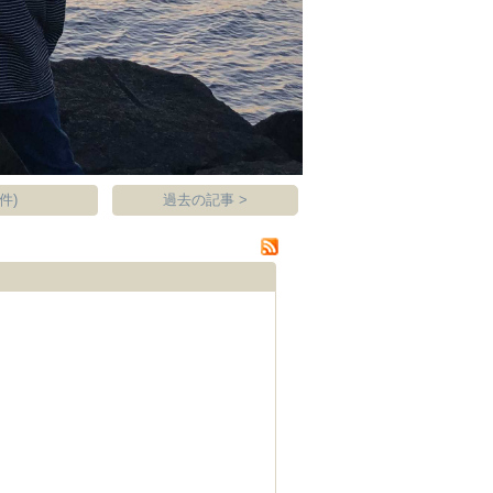
件)
過去の記事 >