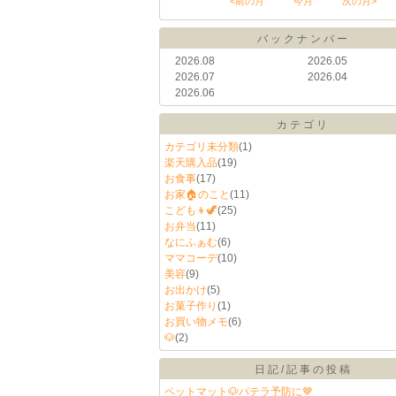
<前の月
今月
次の月>
バックナンバー
2026.08
2026.05
2026.07
2026.04
2026.06
カテゴリ
カテゴリ未分類
(1)
楽天購入品
(19)
お食事
(17)
お家🏠のこと
(11)
こども👦🦖
(25)
お弁当
(11)
なにふぁむ
(6)
ママコーデ
(10)
美容
(9)
お出かけ
(5)
お菓子作り
(1)
お買い物メモ
(6)
🐶
(2)
日記/記事の投稿
ペットマット🐶パテラ予防に🤎