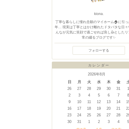
kiona.
丁寧な暮らしに憧れ念願のマイホーム🏠に引っ
年… 現実は丁寧とはかけ離れたドタバタな日々
んなが元気に笑顔で過ごせれば良し👍としたリ
常の綴るブログです✨
フォローする
カレンダー
2026年8月
日
月
火
水
木
金
26
27
28
29
30
31
2
3
4
5
6
7
9
10
11
12
13
14
1
16
17
18
19
20
21
2
23
24
25
26
27
28
2
30
31
1
2
3
4