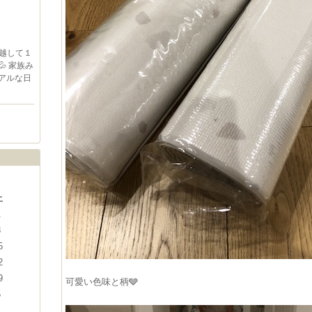
越して１
 家族み
アルな日
土
1
8
5
2
9
可愛い色味と柄🩶
5