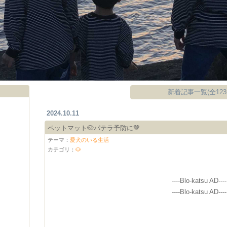
新着記事一覧(全123
2024.10.11
ペットマット🐶パテラ予防に🤎
テーマ：
愛犬のいる生活
カテゴリ：
🐶
----Blo-katsu AD----
----Blo-katsu AD----