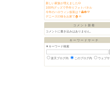
新しい家族が増えました🐶
100均グッズで手作りフォトパネル
今年のハロウィン仮装は？👻🎃💜
デニーズの味をお家で🏠🍴
コメント新着
コメントに書き込みはありません。
キーワードサーチ
▼キーワード検索
楽天ブログ内
このブログ内
ウェブサ