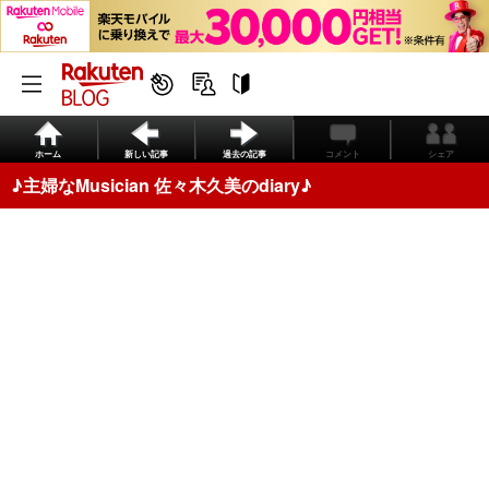
ホーム
新しい記事
過去の記事
コメント
シェア
♪主婦なMusician 佐々木久美のdiary♪