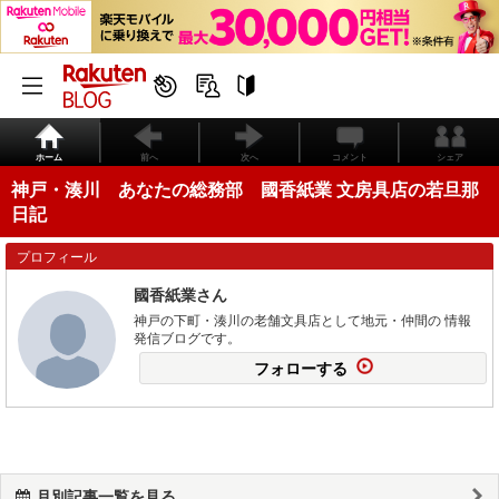
ホーム
前へ
次へ
コメント
シェア
神戸・湊川 あなたの総務部 國香紙業 文房具店の若旦那
日記
プロフィール
國香紙業さん
神戸の下町・湊川の老舗文具店として地元・仲間の 情報
発信ブログです。
フォローする
月別記事一覧を見る