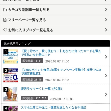
カテゴリ別記事一覧を見る
フリーページ一覧を見る
お気に入りブログ一覧を見る
総合記事ランキング
【賢く貯めて、賢く使おう！】あなたに合ったカードを選ん
で支払いをお得に！✨
閲覧総数 13161
2026.08.07 11:00
【3,000ポイント進呈×抽選キャンペーン実施中】楽天でんき
で固定費見直し
閲覧総数 21148
2026.08.04 11:00
楽天ラッキーくじ一覧（PC版）
閲覧総数 11201528
2026.08.07 08:35
スマホは常に手元に・微笑み返したくなる千日紅