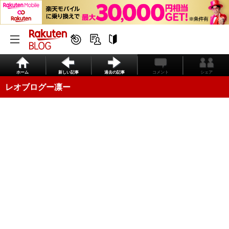
ホーム
新しい記事
過去の記事
コメント
シェア
レオブログー凛ー