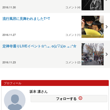
2016.11.30
コメント(4)
流行風邪に見舞われましたT^T
2016.11.27
コメント(1)
定禅寺通りLIVEイベント☆*:.｡. o(≧▽≦)o .｡.:*☆
2016.11.23
コメント(2)
プロフィール
坂本 凛さん
フォローする