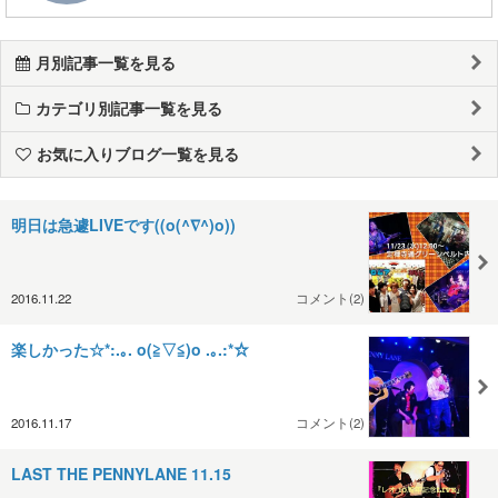
月別記事一覧を見る
カテゴリ別記事一覧を見る
お気に入りブログ一覧を見る
明日は急遽LIVEです((o(^∇^)o))
2016.11.22
コメント(2)
楽しかった☆*:.｡. o(≧▽≦)o .｡.:*☆
2016.11.17
コメント(2)
LAST THE PENNYLANE 11.15