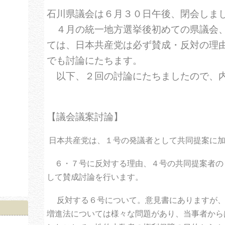
石川県議会は６月３０日午後、閉会しま
４月の統一地方選挙後初めての県議会、
ては、日本共産党は必ず賛成・反対の理
でも討論にたちます。
以下、２回の討論にたちましたので、
【議会議案討論】
日本共産党は、１号の発議者として共同提案に
６・７号に反対する理由、４号の共同提案者の
して賛成討論を行います。
反対する６号について。意見書にありますが
増進法については様々な問題があり、当事者から