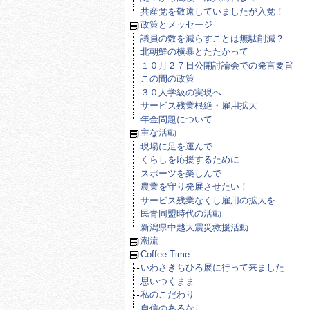
共産党を敬遠していましたが入党！
政策とメッセージ
議員の数を減らすことは無駄削減？
北朝鮮の横暴とたたかって
１０月２７日公開討論会での発言要旨
この間の政策
３０人学級の実現へ
サービス残業根絶・雇用拡大
年金問題について
主な活動
現場に足を運んで
くらしを応援するために
スポーツを楽しんで
農業を守り発展させたい！
サービス残業なくし雇用の拡大を
民青同盟時代の活動
新潟県中越大震災救援活動
潮流
Coffee Time
いわさきちひろ展に行って来ました
思いつくまま
私のこだわり
自信のあるなし