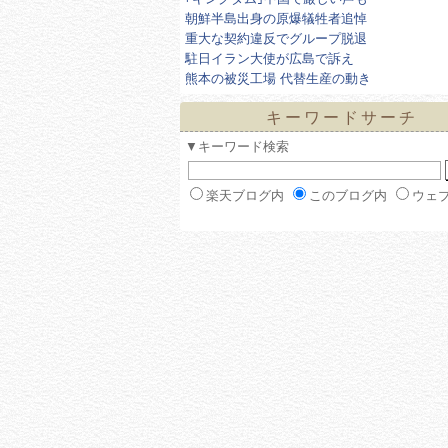
朝鮮半島出身の原爆犠牲者追悼
重大な契約違反でグループ脱退
駐日イラン大使が広島で訴え
熊本の被災工場 代替生産の動き
キーワードサーチ
▼キーワード検索
楽天ブログ内
このブログ内
ウェ