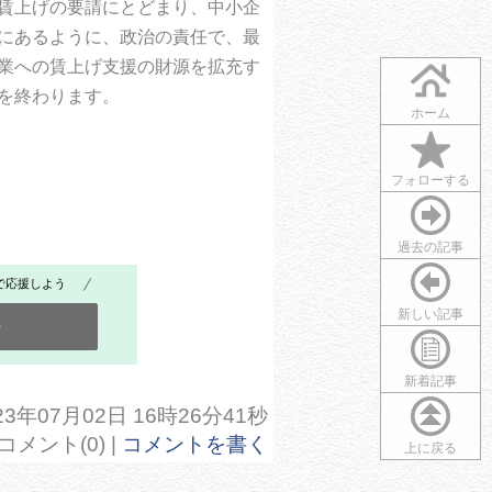
賃上げの要請にとどまり、中小企
にあるように、政治の責任で、最
業への賃上げ支援の財源を拡充す
を終わります。
ホーム
フォローする
過去の記事
で応援しよう
新しい記事
0
新着記事
3年07月02日 16時26分41秒
コメント(0) |
コメントを書く
上に戻る