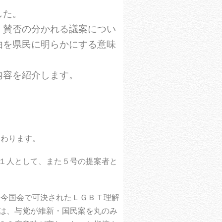
した。
賛否の分かれる議案につい
由を県民に明らかにする意味
内容を紹介します。
加わります。
１人として、また５号の提案者と
、今国会で可決されたＬＧＢＴ理解
は、与党が維新・国民案を丸のみ