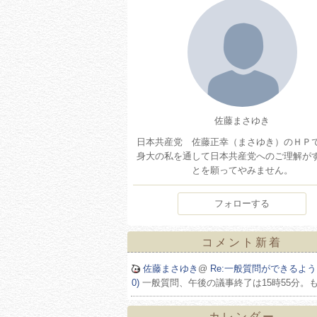
佐藤まさゆき
日本共産党 佐藤正幸（まさゆき）のＨＰ
身大の私を通して日本共産党へのご理解が
とを願ってやみません。
フォローする
コメント新着
佐藤まさゆき
@
Re:一般質問ができるように
0)
一般質問、午後の議事終了は15時55分。
カレンダー