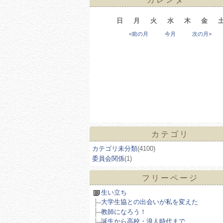
日
月
火
水
木
金
<前の月
今月
次の月>
カテゴリ
カテゴリ未分類
(4100)
委員会関係
(1)
フリーページ
生い立ち
大学生協との出会いが私を変えた
教師になろう！
誕生から高校・浪人時代まで