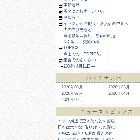
更新履歴
署名にご協力ください
お知らせ
イラクからの撤兵・派兵計画中止へ
声の届け先など
自衛隊派兵反対 県内の動き
NO!派兵 交流の場
TOPICS
今までの「TOPICS」
集会でのあいさつ
2004年4月11日―
バックナンバー
2026年08月
2026年05月
2026年07月
2026年04月
2026年06月
ニューストピックス
イオン周辺で空き巣などを警戒
日本は大きな｢借り｣作った形に
大谷25･26号も6連敗 嘆きの声
｢キングダム｣中国で厳しい声も