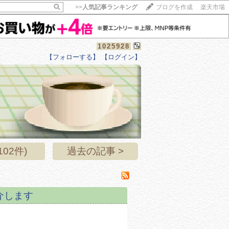
>>
人気記事ランキング
ブログを作成
楽天市場
1025928
【フォローする】
【ログイン】
【毎日開催】
15記事にいいね！で1ポイント
10秒滞在
いいね!
--
/
--
02件)
過去の記事 >
介します