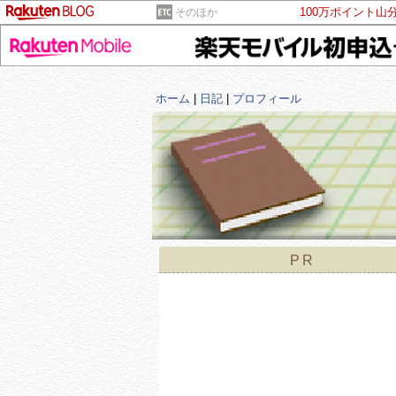
100万ポイント山
そのほか
ホーム
|
日記
|
プロフィール
PR