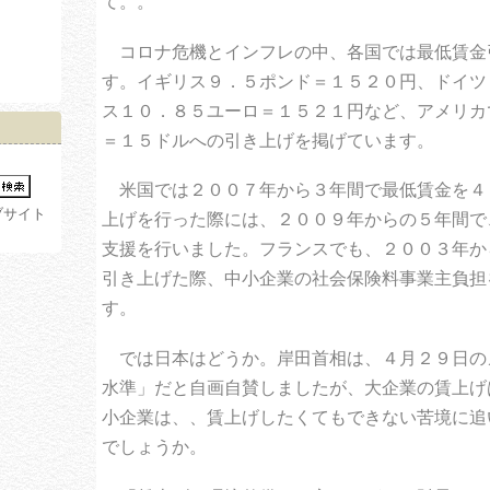
て。。
コロナ危機とインフレの中、各国では最低賃金
す。イギリス９．５ポンド＝１５２０円、ドイツ
ス１０．８５ユーロ＝１５２１円など、アメリカ
＝１５ドルへの引き上げを掲げています。
米国では２００７年から３年間で最低賃金を４
ブサイト
上げを行った際には、２００９年からの５年間で
支援を行いました。フランスでも、２００３年か
引き上げた際、中小企業の社会保険料事業主負担
す。
で
は日本はどうか。岸田首相は、４月２９日の
水準」だと自画自賛しましたが、大企業の賃上げ
小企業は、、賃上げしたくてもできない苦境に追
でしょうか。