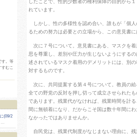
したことで、性的少数者の権利保障の目的から１
れています。
しかし、性の多様性を認め合い、誰もが「個人
るための努力は必要との立場から、この意見書に
次に７号について。意見書にある、マスクを着
思を尊重し、差別や圧力が生じないようにするの
です。等
述されているマスク着用のデメリットには、別の
すすむこ
対するものです。
次に、共同提案する第４号について。教員の給
全ての野党の反対を押し切って成立させられたも
であります。残業代がなければ、残業時間を計る
間に無頓着になり、だからこそ国は数十年間にわ
(09/2
なかったではありませんか。
も…
自民党は、残業代制度がなじまない理由に、残