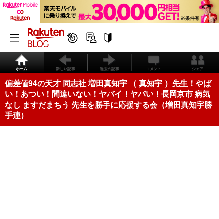
ホーム
新しい記事
過去の記事
コメント
シェア
偏差値94の天才 同志社 増田真知宇 （ 真知宇 ）先生！やば
い！あつい！間違いない！ヤバイ！ヤバい！長岡京市 病気
なし ますだまちう 先生を勝手に応援する会（増田真知宇勝
手連）