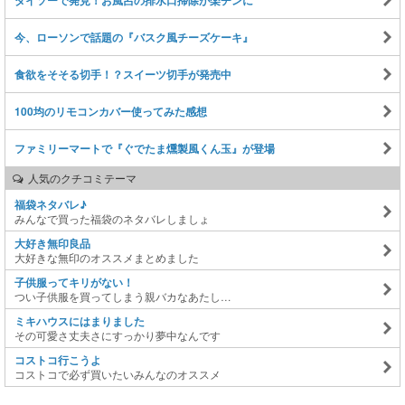
今、ローソンで話題の『バスク風チーズケーキ』
食欲をそそる切手！？スイーツ切手が発売中
100均のリモコンカバー使ってみた感想
ファミリーマートで『ぐでたま燻製風くん玉』が登場
人気のクチコミテーマ
福袋ネタバレ♪
みんなで買った福袋のネタバレしましょ
大好き無印良品
大好きな無印のオススメまとめました
子供服ってキリがない！
つい子供服を買ってしまう親バカなあたし…
ミキハウスにはまりました
その可愛さ丈夫さにすっかり夢中なんです
コストコ行こうよ
コストコで必ず買いたいみんなのオススメ