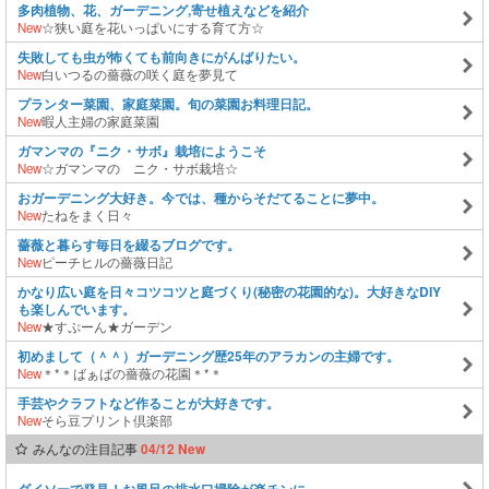
多肉植物、花、ガーデニング,寄せ植えなどを紹介
New
☆狭い庭を花いっぱいにする育て方☆
失敗しても虫が怖くても前向きにがんばりたい。
New
白いつるの薔薇の咲く庭を夢見て
プランター菜園、家庭菜園。旬の菜園お料理日記。
New
暇人主婦の家庭菜園
ガマンマの『ニク・サボ』栽培にようこそ
New
☆ガマンマの ニク・サボ栽培☆
おガーデニング大好き。今では、種からそだてることに夢中。
New
たねをまく日々
薔薇と暮らす毎日を綴るブログです。
New
ピーチヒルの薔薇日記
かなり広い庭を日々コツコツと庭づくり(秘密の花園的な)。大好きなDIY
も楽しんでいます。
New
★すぷーん★ガーデン
初めまして（＾＾）ガーデニング歴25年のアラカンの主婦です。
New
＊*＊ばぁばの薔薇の花園＊*＊
手芸やクラフトなど作ることが大好きです。
New
そら豆プリント倶楽部
みんなの注目記事
04/12 New
ダイソーで発見！お風呂の排水口掃除が楽チンに