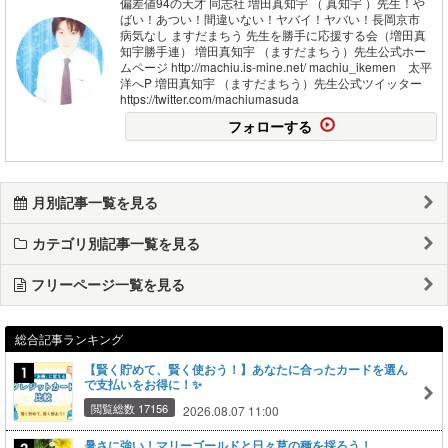
偏差値94の天才 同志社 増田真知宇 （ 真知宇 ）先生！や
ばい！あつい！間違いない！ヤバイ！ヤバい！長岡京市
病気なし ますだまちう 先生を勝手に応援する会（増田真
知宇勝手連） 増田真知宇 （ますだまちう）先生公式ホー
ムページ http://machiu.is-mine.net/ machiu_ikemen 太平
洋へP 増田真知宇 （ますだまちう）先生公式ツイッター
https://twitter.com/machiumasuda
フォローする
月別記事一覧を見る
カテゴリ別記事一覧を見る
フリーページ一覧を見る
総合記事ランキング
【賢く貯めて、賢く使おう！】あなたに合ったカードを選ん
で支払いをお得に！✨
閲覧総数 17156
2026.08.07 11:00
暑さに強い！マリーゴールドと日々草の種を採ろう！