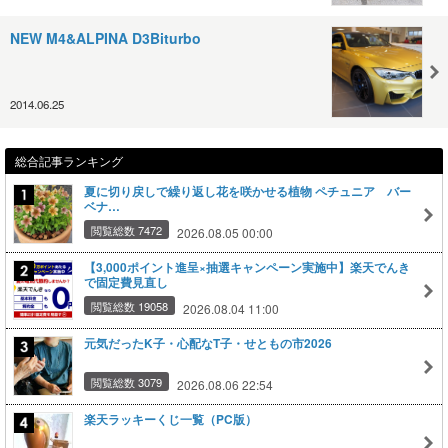
NEW M4&ALPINA D3Biturbo
2014.06.25
総合記事ランキング
夏に切り戻しで繰り返し花を咲かせる植物 ペチュニア バー
ベナ…
閲覧総数 7472
2026.08.05 00:00
【3,000ポイント進呈×抽選キャンペーン実施中】楽天でんき
で固定費見直し
閲覧総数 19058
2026.08.04 11:00
元気だったK子・心配なT子・せともの市2026
閲覧総数 3079
2026.08.06 22:54
楽天ラッキーくじ一覧（PC版）