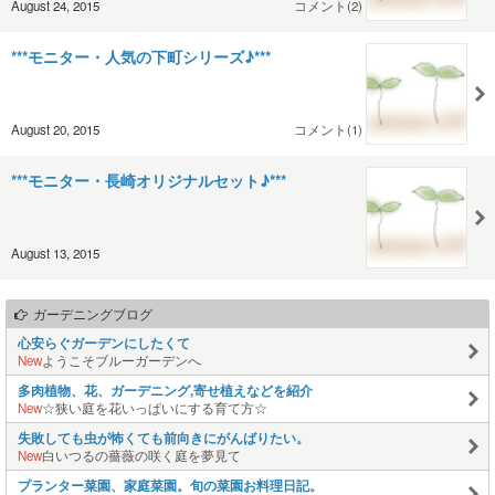
August 24, 2015
コメント(2)
***モニター・人気の下町シリーズ♪***
August 20, 2015
コメント(1)
***モニター・長崎オリジナルセット♪***
August 13, 2015
ガーデニングブログ
心安らぐガーデンにしたくて
New
ようこそブルーガーデンへ
多肉植物、花、ガーデニング,寄せ植えなどを紹介
New
☆狭い庭を花いっぱいにする育て方☆
失敗しても虫が怖くても前向きにがんばりたい。
New
白いつるの薔薇の咲く庭を夢見て
プランター菜園、家庭菜園。旬の菜園お料理日記。