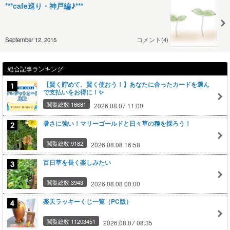
***cafe巡り・神戸編♪***
September 12, 2015
コメント(4)
総合記事ランキング
【賢く貯めて、賢く使おう！】あなたに合ったカードを選ん
で支払いをお得に！✨
閲覧総数 16681
2026.08.07 11:00
暑さに強い！マリーゴールドと日々草の種を採ろう！
閲覧総数 9182
2026.08.08 16:58
百日草を長く楽しみたい
閲覧総数 3943
2026.08.08 00:00
楽天ラッキーくじ一覧（PC版）
閲覧総数 11203451
2026.08.07 08:35