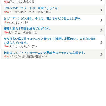
New
暇人主婦の家庭菜園
ガマンマの『ニク・サボ』栽培にようこそ
New
☆ガマンマの ニク・サボ栽培☆
おガーデニング大好き。今では、種からそだてることに夢中。
New
たねをまく日々
薔薇と暮らす毎日を綴るブログです。
New
ピーチヒルの薔薇日記
かなり広い庭を日々コツコツと庭づくり(秘密の花園的な)。大好きなDIY
も楽しんでいます。
New
★すぷーん★ガーデン
初めまして（＾＾）ガーデニング歴25年のアラカンの主婦です。
New
＊*＊ばぁばの薔薇の花園＊*＊
手芸やクラフトなど作ることが大好きです。
New
そら豆プリント倶楽部
このページの上に戻る
メニュー