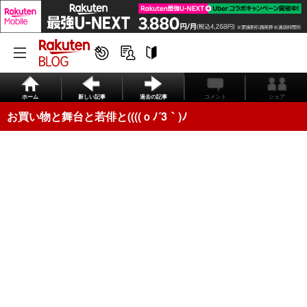
ホーム
新しい記事
過去の記事
コメント
シェア
お買い物と舞台と若俳と((((ｏﾉ´3｀)ﾉ