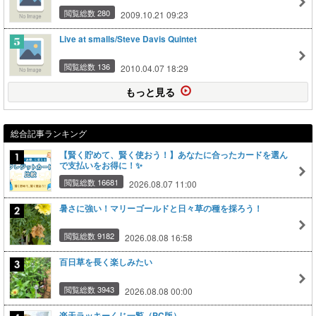
閲覧総数 280
2009.10.21 09:23
Live at smalls/Steve Davis Quintet
閲覧総数 136
2010.04.07 18:29
もっと見る
総合記事ランキング
【賢く貯めて、賢く使おう！】あなたに合ったカードを選ん
で支払いをお得に！✨
閲覧総数 16681
2026.08.07 11:00
暑さに強い！マリーゴールドと日々草の種を採ろう！
閲覧総数 9182
2026.08.08 16:58
百日草を長く楽しみたい
閲覧総数 3943
2026.08.08 00:00
楽天ラッキーくじ一覧（PC版）