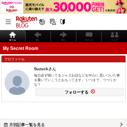
ホーム
前へ
次へ
コメント
シェア
My Secret Room
プロフィール
Suzuckさん
毎日必ず聴いてるジャズお話などを中心に 思いついた事
を書いていこうとおもってます。 いつまで、つづくか
な？
フォローする
月別記事一覧を見る