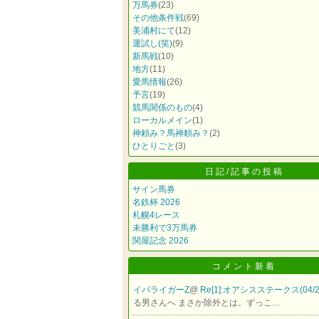
万馬券
(23)
その他条件戦
(69)
美浦村にて
(12)
運試し(笑)
(9)
新馬戦
(10)
地方
(11)
愛馬情報
(26)
予言
(19)
競馬関係のもの
(4)
ローカルメイン
(1)
神頼み？馬神頼み？
(2)
ひとりごと
(3)
日記/記事の投稿
サイン馬券
名鉄杯 2026
札幌4レース
未勝利で3万馬券
関屋記念 2026
コメント新着
イバライガーZ
@
Re[1]:オアシスステークス(04/2
る男さんへ まさか除外とは。ずっこ…