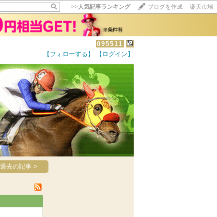
>>
人気記事ランキング
ブログを作成
楽天市場
095511
【フォローする】
【ログイン】
【毎日開催】
15記事にいいね！で1ポイント
10秒滞在
いいね!
--
/
--
過去の記事 >