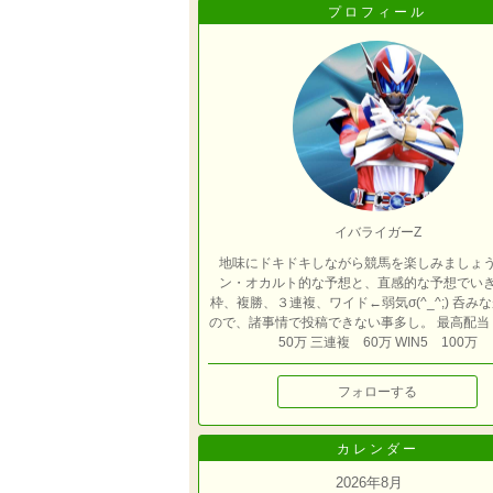
プロフィール
イバライガーZ
地味にドキドキしながら競馬を楽しみましょ
ン・オカルト的な予想と、直感的な予想でい
枠、複勝、３連複、ワイド←弱気σ(^_^;) 呑み
ので、諸事情で投稿できない事多し。 最高配
50万 三連複 60万 WIN5 100万
フォローする
カレンダー
2026年8月