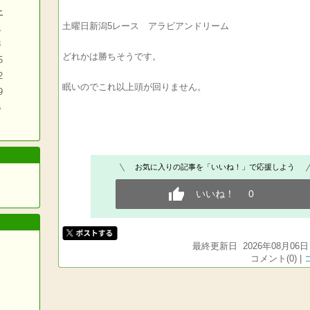
土
土曜日新潟5レース アラビアンドリーム
1
8
どれかは勝ちそうです。
5
2
眠いのでこれ以上頭が回りません。
9
5
お気に入りの記事を「いいね！」で応援しよう
いいね！
0
最終更新日 2026年08月06日 
コメント(0) |