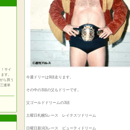
う！サイ
きます。
今週ドリーは9頭走ります。
ながら買う
当 三連単
その中の3頭の父もドリーです。
父ゴールドドリームの3頭
土曜日札幌5レース レイテスツドリーム
日曜日新潟3レース ビューティドリーム