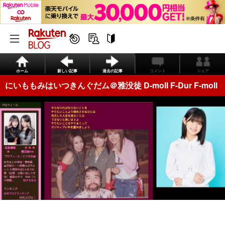
ホーム
新しい記事
過去の記事
コメント
シェア
にいももみはいつきんぐだム＠雅没徒 D-moll F-Dur F-moll