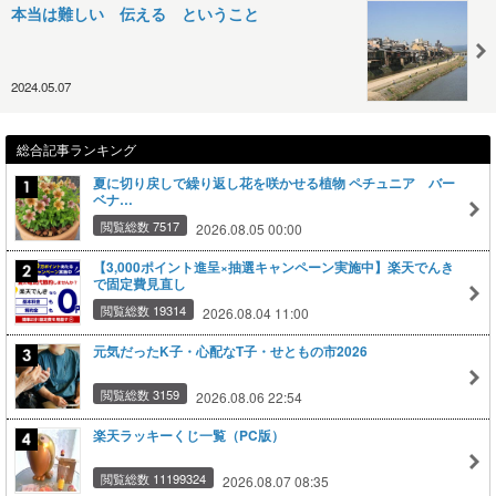
本当は難しい 伝える ということ
2024.05.07
総合記事ランキング
夏に切り戻しで繰り返し花を咲かせる植物 ペチュニア バー
ベナ…
閲覧総数 7517
2026.08.05 00:00
【3,000ポイント進呈×抽選キャンペーン実施中】楽天でんき
で固定費見直し
閲覧総数 19314
2026.08.04 11:00
元気だったK子・心配なT子・せともの市2026
閲覧総数 3159
2026.08.06 22:54
楽天ラッキーくじ一覧（PC版）
閲覧総数 11199324
2026.08.07 08:35