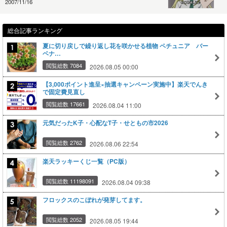
2007/11/16
総合記事ランキング
夏に切り戻しで繰り返し花を咲かせる植物 ペチュニア バー
ベナ…
閲覧総数 7084
2026.08.05 00:00
【3,000ポイント進呈×抽選キャンペーン実施中】楽天でんき
で固定費見直し
閲覧総数 17661
2026.08.04 11:00
元気だったK子・心配なT子・せともの市2026
閲覧総数 2762
2026.08.06 22:54
楽天ラッキーくじ一覧（PC版）
閲覧総数 11198091
2026.08.04 09:38
フロックスのこぼれが発芽してます。
閲覧総数 2052
2026.08.05 19:44