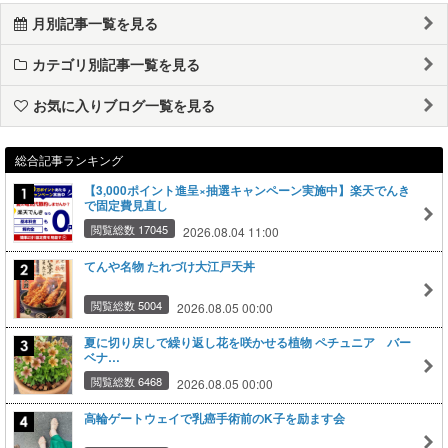
月別記事一覧を見る
カテゴリ別記事一覧を見る
お気に入りブログ一覧を見る
総合記事ランキング
【3,000ポイント進呈×抽選キャンペーン実施中】楽天でんき
で固定費見直し
閲覧総数 17045
2026.08.04 11:00
てんや名物 たれづけ大江戸天丼
閲覧総数 5004
2026.08.05 00:00
夏に切り戻しで繰り返し花を咲かせる植物 ペチュニア バー
ベナ…
閲覧総数 6468
2026.08.05 00:00
高輪ゲートウェイで乳癌手術前のK子を励ます会