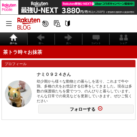
ホーム
前へ
次へ
コメント
シェア
茶トラ時々お抹茶
プロフィール
ナミ０９２４さん
幼少期から様々な動物との暮らしを送り、これまで牛や
鶏、多種の犬をお世話する仕事をしてきました。現在は多
数の保護猫たちを愛でつつ、のんびりと暮らしています。
そんな日常での発見などを更新していきます。ぜひご覧く
ださい
フォローする