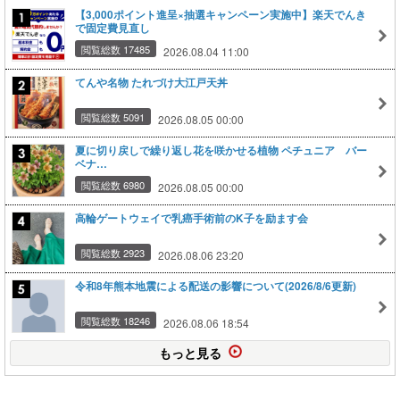
【3,000ポイント進呈×抽選キャンペーン実施中】楽天でんき
で固定費見直し
閲覧総数 17485
2026.08.04 11:00
てんや名物 たれづけ大江戸天丼
閲覧総数 5091
2026.08.05 00:00
夏に切り戻しで繰り返し花を咲かせる植物 ペチュニア バー
ベナ…
閲覧総数 6980
2026.08.05 00:00
高輪ゲートウェイで乳癌手術前のK子を励ます会
閲覧総数 2923
2026.08.06 23:20
令和8年熊本地震による配送の影響について(2026/8/6更新)
閲覧総数 18246
2026.08.06 18:54
もっと見る