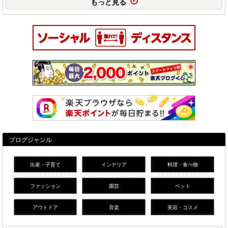
もっと見る
ブログジャンル
出産・子育て
インテリア
料理・食べ物
ファッション
園芸
ペット
アウトドア
音楽
美容・コスメ