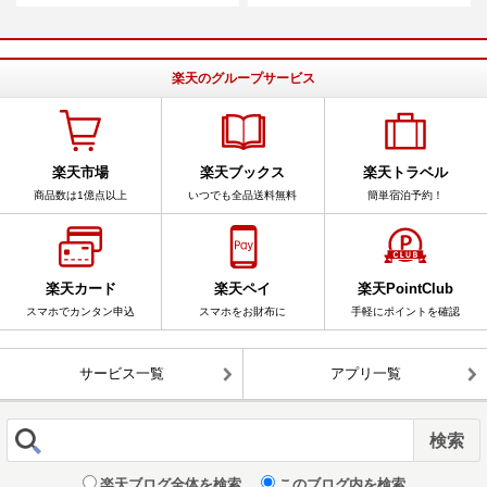
楽天のグループサービス
楽天市場
楽天ブックス
楽天トラベル
商品数は1億点以上
いつでも全品送料無料
簡単宿泊予約！
楽天カード
楽天ペイ
楽天PointClub
スマホでカンタン申込
スマホをお財布に
手軽にポイントを確認
サービス一覧
アプリ一覧
楽天ブログ全体を検索
このブログ内を検索