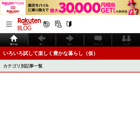
ホーム
前へ
次へ
コメント
シェア
いろいろ試して楽しく豊かな暮らし（仮）
カテゴリ別記事一覧