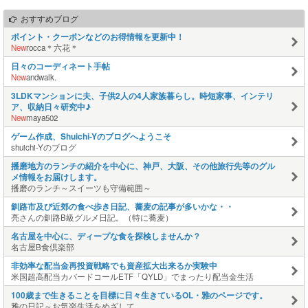
おすすめブログ
ポイント・クーポンなどのお得情報を更新中！
New
rocca＊六花＊
日々のコーディネート手帖
New
andwalk.
3LDKマンションに夫、子供2人の4人家族暮らし。時短家事、インテリ
ア、収納日々研究中♪
New
maya502
ゲーム作成、Shuichi-Yのブログへようこそ
shuichi-Yのブログ
播磨地方のランチの紹介を中心に、神戸、大阪、その他旅行先等のグル
メ情報をお届けします。
播磨のランチ～スイーツも守備範囲～
釧路市及び近郊の食べ歩き日記、蕎麦の記事が多いかな・・
亮さんの釧路B級グルメ日記。（特に蕎麦）
名古屋を中心に、ディープな食を探検しませんか？
名古屋B食倶楽部
非効率な配当金再投資戦略でも資産拡大出来るか実験中
米国超高配当カバードコールETF「QYLD」でまったり配当金生活
100歳まで生きることを目標に日々生きているOL・雅のページです。
雅の日記～お気楽生活をめざして