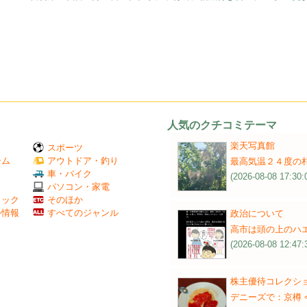
人気のクチコミテーマ
楽天写真館
スポーツ
ーム
アウトドア・釣り
最高気温２４度の
Ｖ
車・バイク
(2026-08-08 17:30:
パソコン・家電
ミック
そのほか
外情報
すべてのジャンル
政治について
高市は頭の上のハ
(2026-08-08 12:47:
株主優待コレクシ
デニーズで：京樽