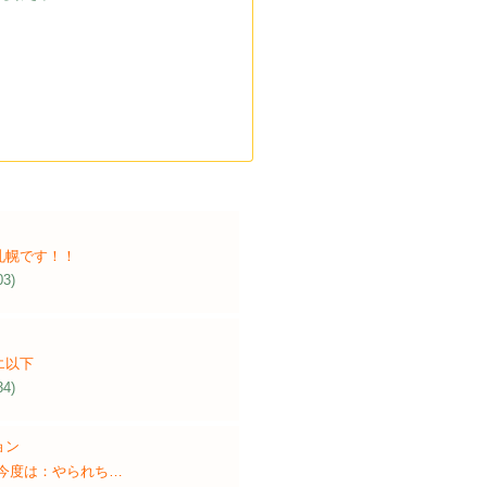
札幌です！！
03)
エ以下
34)
ョン
 今度は：やられち…