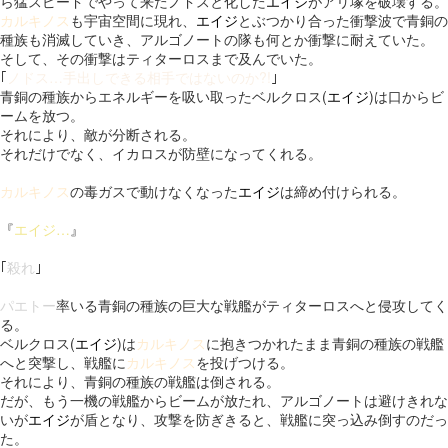
ら猛スピードでやって来たノドスと化した
エイジ
がアリ塚を破壊する。
カルキノス
も宇宙空間に現れ、
エイジ
とぶつかり合った衝撃波で青銅の
種族も消滅していき、アルゴノートの隊も何とか衝撃に耐えていた。
そして、その衝撃はティターロスまで及んでいた。
｢
ノドス…手出しできる相手ではないのか?!
｣
青銅の種族からエネルギーを吸い取ったベルクロス(
エイジ
)は口からビ
ームを放つ。
それにより、敵が分断される。
それだけでなく、イカロスが防壁になってくれる。
カルキノス
の毒ガスで動けなくなった
エイジ
は締め付けられる。
『
エイジ…
』
｢
殺れ
｣
パエトー
率いる青銅の種族の巨大な戦艦がティターロスへと侵攻してく
る。
ベルクロス(
エイジ
)は
カルキノス
に抱きつかれたまま青銅の種族の戦艦
へと突撃し、戦艦に
カルキノス
を投げつける。
それにより、青銅の種族の戦艦は倒される。
だが、もう一機の戦艦からビームが放たれ、アルゴノートは避けきれな
いが
エイジ
が盾となり、攻撃を防ぎきると、戦艦に突っ込み倒すのだっ
た。