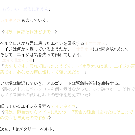
｢
もういい、見るに耐えん
｣
カルキノス
も去っていく。
《
何故、何故それほどまで…
》
ベルクロスから元に戻った
エイジ
を回収する
イオラオス
。
エイジ
は何かを喋っているようだが、
イオラオス
には聞き取れない。
そして、
エイジ
は気を失って倒れてしまう。
｢
エイジ!!エイジ!!
｣
『
大丈夫です。疲れて眠ったようです。｢イオラオスは風｣、エイジの言
葉です。あなたの声は優しくて強い風だと…
』
アリ塚は撤退していき、アルゴノートは緊急時管制を維持する。
《
敵のノドスにベルクロスを倒す気はなかった。小手調べか…。それで
もノドス同士の戦いは我々の想像を超えていた
》
眠っている
エイジ
を見守る
ディアネイラ
。
《
何故、御自分からノドスに戦いを…?黄金の種族はあなたにそこまで
の使命を与えたのですか?
》
次回、｢セメタリー・ベルト｣