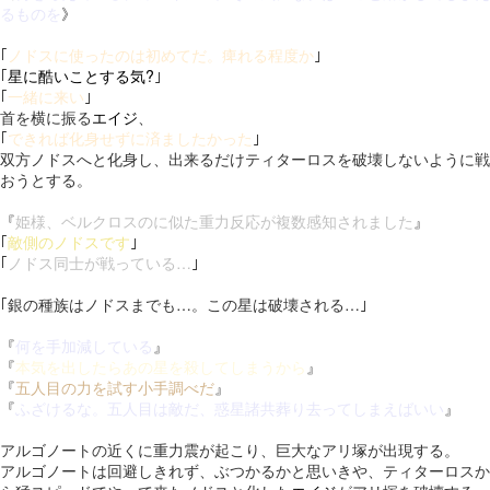
るものを
》
｢
ノドスに使ったのは初めてだ。痺れる程度か
｣
｢
星に酷いことする気?
｣
｢
一緒に来い
｣
首を横に振る
エイジ
、
｢
できれば化身せずに済ましたかった
｣
双方ノドスへと化身し、出来るだけティターロスを破壊しないように戦
おうとする。
『
姫様、ベルクロスのに似た重力反応が複数感知されました
』
｢
敵側のノドスです
｣
｢
ノドス同士が戦っている…
｣
｢銀の種族はノドスまでも…。この星は破壊される…｣
『
何を手加減している
』
『
本気を出したらあの星を殺してしまうから
』
『
五人目の力を試す小手調べだ
』
『
ふざけるな。五人目は敵だ、惑星諸共葬り去ってしまえばいい
』
アルゴノートの近くに重力震が起こり、巨大なアリ塚が出現する。
アルゴノートは回避しきれず、ぶつかるかと思いきや、ティターロスか