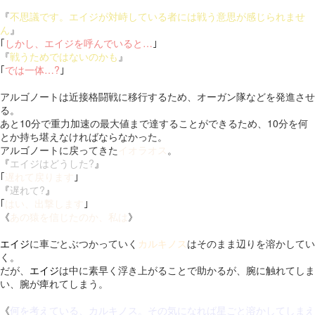
『
不思議です。エイジが対峙している者には戦う意思が感じられませ
ん
』
｢
しかし、エイジを呼んでいると…
｣
『
戦うためではないのかも
』
｢
では一体…?
｣
アルゴノートは近接格闘戦に移行するため、オーガン隊などを発進させ
る。
あと10分で重力加速の最大値まで達することができるため、10分を何
とか持ち堪えなければならなかった。
アルゴノートに戻ってきた
イオラオス
。
『
エイジはどうした?
』
｢
遅れて戻ります
｣
『
遅れて?
』
｢
はい、出撃します
｣
《
あの猿を信じたのか、私は
》
エイジ
に車ごとぶつかっていく
カルキノス
はそのまま辺りを溶かしてい
く。
だが、
エイジ
は中に素早く浮き上がることで助かるが、腕に触れてしま
い、腕が痺れてしまう。
《
何を考えている、カルキノス。その気になれば星ごと溶かしてしまえ