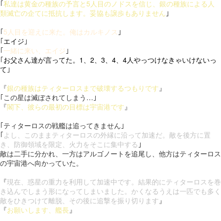
｢
私達は黄金の種族の予言と5人目のノドスを信じ、銀の種族による人
類滅亡の企てに抵抗します。妥協も譲歩もありません
｣
｢
5人目を迎えに来た。俺はカルキノス
｣
｢
エイジ
｣
｢
一緒に来い、エイジ
｣
｢
お父さん達が言ってた。1、2、3、4、4人やっつけなきゃいけないっ
て
｣
『
銀の種族はティターロスまで破壊するつもりです
』
｢この星は滅ぼされてしまう…｣
『
閣下、彼らの最初の目標は宇宙港です
』
｢ティターロスの戦艦は追ってきません｣
｢
よし、このままティターロスの外縁に沿って加速だ。敵を後方に置
き、防御領域を限定、火力をそこに集中する
｣
敵は二手に分かれ、一方はアルゴノートを追尾し、他方はティターロス
の宇宙港へ向かっていた。
『
現在、惑星の重力を利用して加速中です。結果的にティターロスを巻
き込んでしまう形になってしまいました。かくなるうえは一匹でも多く
敵をひきつけて離脱、その後に追撃を振り切ります
』
『
お願いします、艦長
』