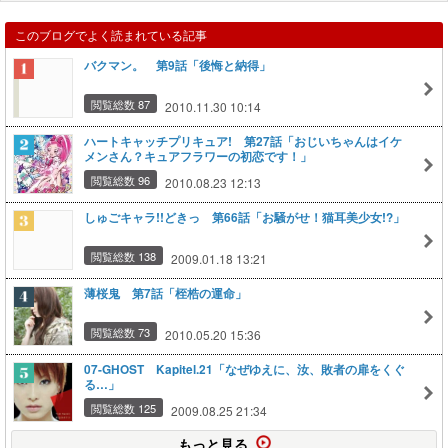
このブログでよく読まれている記事
バクマン。 第9話「後悔と納得」
閲覧総数 87
2010.11.30 10:14
ハートキャッチプリキュア! 第27話「おじいちゃんはイケ
メンさん？キュアフラワーの初恋です！」
閲覧総数 96
2010.08.23 12:13
しゅごキャラ!!どきっ 第66話「お騒がせ！猫耳美少女!?」
閲覧総数 138
2009.01.18 13:21
薄桜鬼 第7話「桎梏の運命」
閲覧総数 73
2010.05.20 15:36
07-GHOST Kapitel.21「なぜゆえに、汝、敗者の扉をくぐ
る…」
閲覧総数 125
2009.08.25 21:34
もっと見る