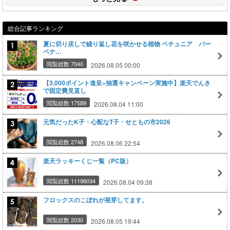
総合記事ランキング
夏に切り戻しで繰り返し花を咲かせる植物 ペチュニア バー
ベナ…
閲覧総数 7040
2026.08.05 00:00
【3,000ポイント進呈×抽選キャンペーン実施中】楽天でんき
で固定費見直し
閲覧総数 17589
2026.08.04 11:00
元気だったK子・心配なT子・せともの市2026
閲覧総数 2748
2026.08.06 22:54
楽天ラッキーくじ一覧（PC版）
閲覧総数 11198034
2026.08.04 09:38
フロックスのこぼれが発芽してます。
閲覧総数 2030
2026.08.05 19:44