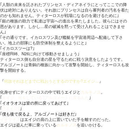
｢人類の未来を託されたプリンセス・ディアネイラにとってここでの降
伏は絶対にありえない。それ故にプリンセスは自ら審判者の汚名を着た
のかも知れません。ティターロスが戦場になるのを避けるために｣
｢銀の種族の助力で私達は宇宙への進出を果たしました。彼らにはその
恩があります。しかし…星の破滅を黙って受け入れることはできませ
ん｣
｢その通りです。イカロスワン及び艦艇を宇宙港周辺へ配備して下さ
い。地上の部隊にも防空体制を整えるようにと｣
｢イカロスツーは?｣
｢座標R98、N26に向けて移動させましょう｣
ティターロス側も自分達の星を守るために戦う決意をしたようです。
アルゴノートは青銅の種族に向かって攻撃を開始し、ティターロスも攻
撃を開始する。
『
何故それほどまでに戦おうとするのですか?エイジ…
』
化身せずにティターロスの中で戦う
エイジ
と
カルキノス
。
｢
エイジ、何をしている?アルゴノートに戻るんだ
｣
｢
イオラオスは皆の所に戻ってあげて
｣
｢
!?エイジ?
｣
｢
僕も後で戻るよ、アルゴノートは好きだ
｣
イオラオス
は
エイジ
の肩の上に置いていた手を離すのだった。
エイジ
は盗んだ車に乗っている
カルキノス
を追いかける。