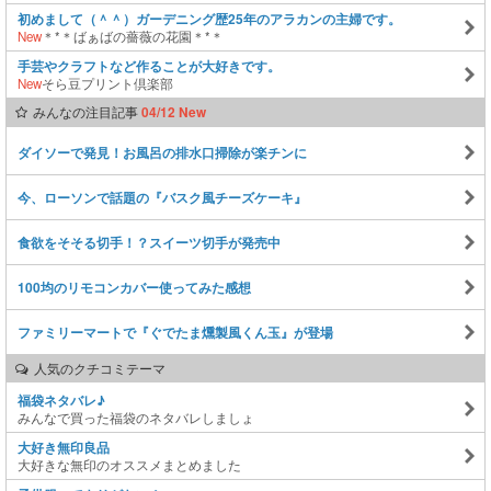
初めまして（＾＾）ガーデニング歴25年のアラカンの主婦です。
New
＊*＊ばぁばの薔薇の花園＊*＊
手芸やクラフトなど作ることが大好きです。
New
そら豆プリント倶楽部
みんなの注目記事
04/12 New
ダイソーで発見！お風呂の排水口掃除が楽チンに
今、ローソンで話題の『バスク風チーズケーキ』
食欲をそそる切手！？スイーツ切手が発売中
100均のリモコンカバー使ってみた感想
ファミリーマートで『ぐでたま燻製風くん玉』が登場
人気のクチコミテーマ
福袋ネタバレ♪
みんなで買った福袋のネタバレしましょ
大好き無印良品
大好きな無印のオススメまとめました