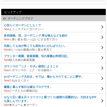
ピックアップ
ガーデニングブログ
心安らぐガーデンにしたくて
New
ようこそブルーガーデンへ
多肉植物、花、ガーデニング,寄せ植えなどを紹介
New
☆狭い庭を花いっぱいにする育て方☆
失敗しても虫が怖くても前向きにがんばりたい。
New
白いつるの薔薇の咲く庭を夢見て
プランター菜園、家庭菜園。旬の菜園お料理日記。
New
暇人主婦の家庭菜園
ガマンマの『ニク・サボ』栽培にようこそ
New
☆ガマンマの ニク・サボ栽培☆
おガーデニング大好き。今では、種からそだてることに夢中。
New
たねをまく日々
薔薇と暮らす毎日を綴るブログです。
New
ピーチヒルの薔薇日記
かなり広い庭を日々コツコツと庭づくり(秘密の花園的な)。大好きなDIY
も楽しんでいます。
New
★すぷーん★ガーデン