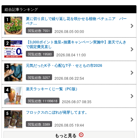
総合記事ランキング
夏に切り戻しで繰り返し花を咲かせる植物 ペチュニア バー
ベナ…
閲覧総数 7551
2026.08.05 00:00
【3,000ポイント進呈×抽選キャンペーン実施中】楽天でんき
で固定費見直し
閲覧総数 19580
2026.08.04 11:00
元気だったK子・心配なT子・せともの市2026
閲覧総数 3257
2026.08.06 22:54
楽天ラッキーくじ一覧（PC版）
閲覧総数 11199618
2026.08.07 08:35
フロックスのこぼれが発芽してます。
閲覧総数 3389
2026.08.05 19:44
もっと見る