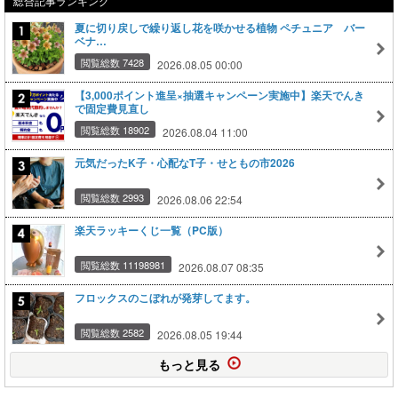
総合記事ランキング
夏に切り戻しで繰り返し花を咲かせる植物 ペチュニア バー
ベナ…
閲覧総数 7428
2026.08.05 00:00
【3,000ポイント進呈×抽選キャンペーン実施中】楽天でんき
で固定費見直し
閲覧総数 18902
2026.08.04 11:00
元気だったK子・心配なT子・せともの市2026
閲覧総数 2993
2026.08.06 22:54
楽天ラッキーくじ一覧（PC版）
閲覧総数 11198981
2026.08.07 08:35
フロックスのこぼれが発芽してます。
閲覧総数 2582
2026.08.05 19:44
もっと見る